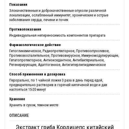
Показания
Злокачественные и доброкачественные опухоли различной
локализации, ослабленный иммунитет, хронические и острые
заболевания сердца, печени и почек
Противопоказания
Индивидуальная непереносимость компонентов препарата
Фармакологическое действие
Гипогликемическое, Радиопротекторное, Противоопухолевое,
Противовоспалительное, Противовирусное, Иммуномодулирующее,
Гепатопротекторное, Антиокседантное, Антибактериальное,
Регенерирующее, Адаптогенное, Антигиперлипидемическое
Способ применения и дозировка
Перорально, по 1 чайной ложке 3 раза в день перед едой,
предварительно растворив в горячей кипяченой воде и дав
настояться 15-20 минут
Хранение
Хранить в сухом, темном месте
ОПИСАНИЕ
Экстракт гриба Кордицепс китайский