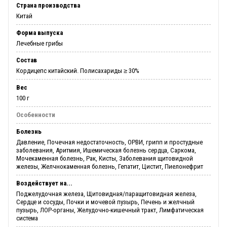
Страна производства
Китай
Форма выпуска
Лечебные грибы
Состав
Кордицепс китайский. Полисахариды ≥ 30%
Вес
100 г
Особенности
Болезнь
Давление, Почечная недостаточность, ОРВИ, грипп и простудные
заболевания, Аритмия, Ишемическая болезнь сердца, Саркома,
Мочекаменная болезнь, Рак, Кисты, Заболевания щитовидной
железы, Желчнокаменная болезнь, Гепатит, Цистит, Пиелонефрит
Воздействует на...
Поджелудочная железа, Щитовидная/паращитовидная железа,
Сердце и сосуды, Почки и мочевой пузырь, Печень и желчный
пузырь, ЛОР-органы, Желудочно-кишечный тракт, Лимфатическая
система