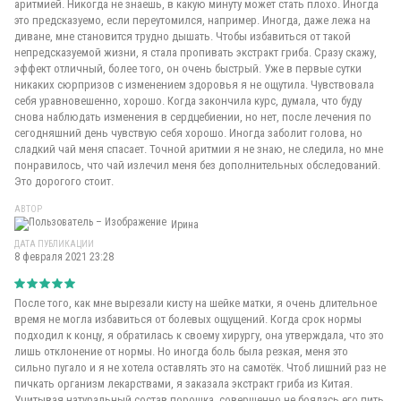
аритмией. Никогда не знаешь, в какую минуту может стать плохо. Иногда
это предсказуемо, если переутомился, например. Иногда, даже лежа на
диване, мне становится трудно дышать. Чтобы избавиться от такой
непредсказуемой жизни, я стала пропивать экстракт гриба. Сразу скажу,
эффект отличный, более того, он очень быстрый. Уже в первые сутки
никаких сюрпризов с изменением здоровья я не ощутила. Чувствовала
себя уравновешенно, хорошо. Когда закончила курс, думала, что буду
снова наблюдать изменения в сердцебиении, но нет, после лечения по
сегодняшний день чувствую себя хорошо. Иногда заболит голова, но
сладкий чай меня спасает. Точной аритмии я не знаю, не следила, но мне
понравилось, что чай излечил меня без дополнительных обследований.
Это дорогого стоит.
АВТОР
Ирина
ДАТА ПУБЛИКАЦИИ
8 февраля 2021 23:28
После того, как мне вырезали кисту на шейке матки, я очень длительное
время не могла избавиться от болевых ощущений. Когда срок нормы
подходил к концу, я обратилась к своему хирургу, она утверждала, что это
лишь отклонение от нормы. Но иногда боль была резкая, меня это
сильно пугало и я не хотела оставлять это на самотёк. Чтоб лишний раз не
пичкать организм лекарствами, я заказала экстракт гриба из Китая.
Учитывая натуральный состав порошка, совершенно не боялась его пить.