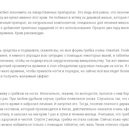
любил экономить на лекарственных препаратах. Это ведь всё равно, что эконо
азу же купил именно этот крем. Не побежал в аптеку за дешевой мазью, которая 
тличный препарат, из натуральных компонентов, специально для лечения микоза
то добавляет приятных ощущений от его использования. Прошло уже пару месяц
времени. Крем рекомендую.
ь средства и подешевле, скажете вы, но моя форма грибка очень тяжелая. Гной
меня, я немного упрощал всю ситуацию с помощью некоторых мазей, и таблетки
ечение, чтобы не подвергаться хирургическому вмешательству. Так вот именно 
роткий промежуток времени я стал обладателем здоровых пальцев на ногах. Я п
е мало времени, чтобы привести ногти в порядок, но сейчас всё выглядит более
, и получить желаемый эффект.
 живу с грибком на ногах. Изначально, скажем, по молодости, пытался с ним бор
н раз. При любом удобном случае, грибок появлялся снова. Случалось так, что
кое-то время я забросил лечение. И запустил его. Тогда, посетив платного дерм
ым составом, который производится в Китае, действительно оказался очень э
стину, я наносил на нее крем 1 раз в сутки в течение месяца. Учитывая, что г
а здоровой и чистой. Спустя 2 месяца, грибка не стала совсем. Сейчас кожа чув
а можно избавиться только с помощью таблеток, нет, мазь Тинеа отлично спра