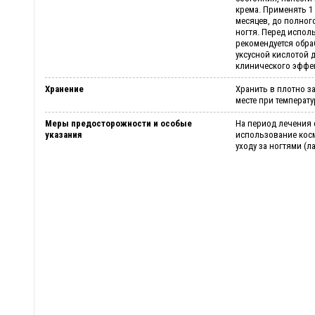
крема. Применять 1 р
месяцев, до полног
ногтя. Перед испол
рекомендуется обра
уксусной кислотой 
клинического эффе
Хранение
Хранить в плотно з
месте при температу
Меры предосторожности и особые
На период лечения 
указания
использование косм
уходу за ногтями (ла