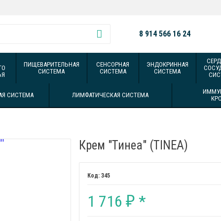
8 914 566 16 24
СЕРД
ПИЩЕВАРИТЕЛЬНАЯ
СЕНСОРНАЯ
ЭНДОКРИННАЯ
ГО
СОСУ
СИСТЕМА
СИСТЕМА
СИСТЕМА
ЬЯ
СИС
ИММУ
АЯ СИСТЕМА
ЛИМФАТИЧЕСКАЯ СИСТЕМА
КР
Крем "Тинеа" (TINEA)
345
1 716
*
₽