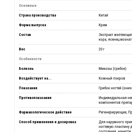
Основные
Страна производства
Китай
Форма выпуска
Крем
Состав
Экстракт желтеющег
кора, ясенец мохна
Вес
20 г
Особенности
Болезнь
Микозы (грибок)
Воздействует на...
Кожный покров
Показания
Грибок ногтей (они
Противопоказания
Индивидуальная не
компонентов препа
Фармакологическое действие
Регенерирующее, П
Способ применения и дозировка
Для наружного при
ногтевую пластину 
состояния, нанести