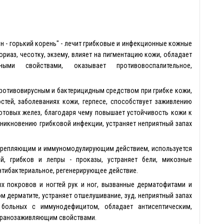
н - горький корень" - лечит грибковые и инфекционные кожные
ориаз, чесотку, экзему, влияет на пигментацию кожи, обладает
ыми свойствами, оказывает противовоспалительное,
 противовирусным и бактерицидным средством при грибке кожи,
стей, заболеваниях кожи, герпесе, способствует заживлению
потовых желез, благодаря чему повышает устойчивость кожи к
никновению грибковой инфекции, устраняет неприятный запах
крепляющим и иммуномодулирующим действием, используется
й, грибков и лепры - проказы, устраняет бели, микозные
нтибактериальное, регенерирующее действие.
х покровов и ногтей рук и ног, вызванные дерматофитами и
м дерматите, устраняет отшелушивание, зуд, неприятный запах
 больных с иммунодефицитом, обладает антисептическим,
 ранозаживляющим свойствами.