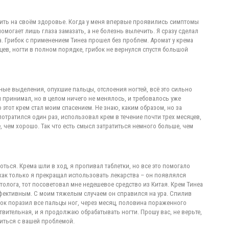
мить на своём здоровье. Когда у меня впервые проявились симптомы
помогает лишь глаза замазать, а не болезнь вылечить. Я сразу сделал
. Грибок с применением Тинеа прошел без проблем. Аромат у крема
ев, ногти в полном порядке, грибок не вернулся спустя большой
ные выделения, опухшие пальцы, отслоения ногтей, всё это сильно
 принимал, но в целом ничего не менялось, и требовалось уже
этот крем стал моим спасением. Не знаю, каким образом, но за
отратился один раз, использовал крем в течение почти трех месяцев,
, чем хорошо. Так что есть смысл затратиться немного больше, чем
оться. Крема шли в ход, я пропивал таблетки, но все это помогало
 как только я прекращал использовать лекарства – он появлялся
атолога, тот посоветовал мне недешевое средство из Китая. Крем Тинеа
ффективным. С моим тяжелым случаем он справился на ура. Спилив
рибок поразил все пальцы ног, через месяц, половина пораженного
ствительная, и я продолжаю обрабатывать ногти. Прошу вас, не верьте,
виться с вашей проблемой.