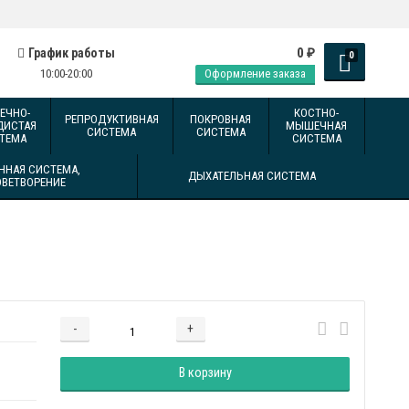
0
График работы
₽
0
10:00-20:00
Оформление заказа
ЕЧНО-
КОСТНО-
РЕПРОДУКТИВНАЯ
ПОКРОВНАЯ
ДИСТАЯ
МЫШЕЧНАЯ
СИСТЕМА
СИСТЕМА
ТЕМА
СИСТЕМА
ННАЯ СИСТЕМА,
ДЫХАТЕЛЬНАЯ СИСТЕМА
ОВЕТВОРЕНИЕ
-
+
Добавляется...
Добавлен
В корзину