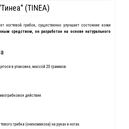
"Тинеа" (TINEA)
яет ногтевой грибок, существенно улучшает состояние кожи
нным средством, он разработан на основе натурального
та
егося в упаковке, массой 20 граммов.
тивогрибковое действие.
тевого грибка (онихомикоза) на руках и ногах.