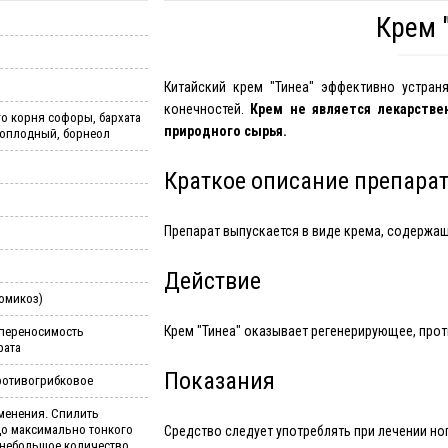
Крем 
Китайский крем "Тинеа" эффективно устран
конечностей.
Крем не является лекарстве
о корня софоры, бархата
природного сырья.
топлодный, борнеол
Краткое описание препара
Препарат выпускается в виде крема, содержащ
Действие
хомикоз)
Крем "Тинеа" оказывает регенерирующее, про
переносимость
рата
Показания
ротивогрибковое
менения. Спилить
до максимально тонкого
Средство следует употреблять при лечении ног
 небольшое количество