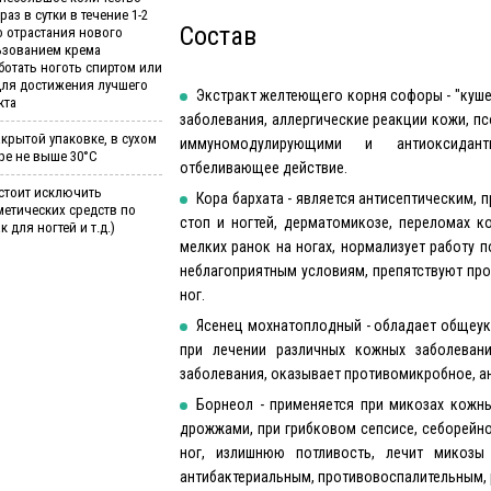
аз в сутки в течение 1-2
Состав
о отрастания нового
ьзованием крема
ботать ноготь спиртом или
для достижения лучшего
Экстракт желтеющего корня софоры - "куше
кта
заболевания, аллергические реакции кожи, пс
акрытой упаковке, в сухом
иммуномодулирующими и антиоксидантн
ре не выше 30°С
отбеливающее действие.
стоит исключить
Кора бархата - является антисептическим,
етических средств по
стоп и ногтей, дерматомикозе, переломах ко
к для ногтей и т.д.)
мелких ранок на ногах, нормализует работу 
неблагоприятным условиям, препятствуют про
ног.
Ясенец мохнатоплодный - обладает общеу
при лечении различных кожных заболевани
заболевания, оказывает противомикробное, а
Борнеол - применяется при микозах кожны
дрожжами, при грибковом сепсисе, себорейно
ног, излишнюю потливость, лечит микозы
антибактериальным, противовоспалительным,