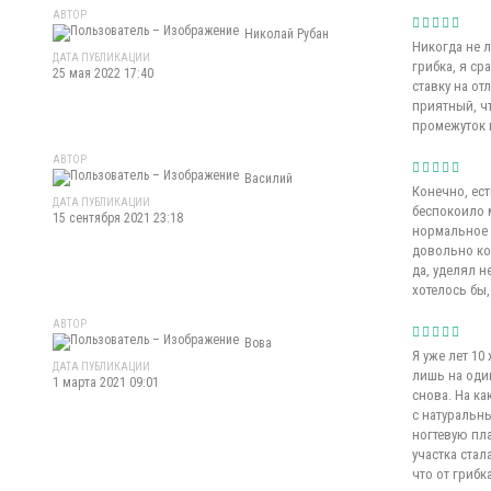
АВТОР
Николай Рубан
Никогда не 
ДАТА ПУБЛИКАЦИИ
грибка, я ср
25 мая 2022 17:40
ставку на о
приятный, ч
промежуток 
АВТОР
Василий
Конечно, ест
ДАТА ПУБЛИКАЦИИ
беспокоило 
15 сентября 2021 23:18
нормальное л
довольно ко
да, уделял н
хотелось бы
АВТОР
Вова
Я уже лет 10
ДАТА ПУБЛИКАЦИИ
лишь на оди
1 марта 2021 09:01
снова. На ка
с натуральн
ногтевую пла
участка стал
что от грибк