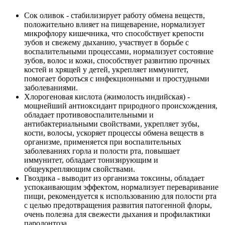
Сок оливок - стабилизирует работу обмена веществ,
положительно влияет на пищеварение, нормализует
микрофлору кишечника, что способствует крепости
зубов и свежему дыханию, участвует в борьбе с
воспалительными процессами, нормализует состояние
зубов, волос и кожи, способствует развитию прочных
костей и хрящей у детей, укрепляет иммунитет,
помогает бороться с инфекционными и простудными
заболеваниями.
Хлорогеновая кислота (жимолость индийская) -
мощнейший антиоксидант природного происхождения,
обладает противовоспалительными и
антибактериальными свойствами, укрепляет зубы,
кости, волосы, ускоряет процессы обмена веществ в
организме, применяется при воспалительных
заболеваниях горла и полости рта, повышает
иммунитет, обладает тонизирующим и
общеукрепляющим свойствами.
Гвоздика - выводит из организма токсины, обладает
успокаивающим эффектом, нормализует переваривание
пищи, рекомендуется к использованию для полости рта
с целью предотвращения развития патогенной флоры,
очень полезна для свежести дыхания и профилактики
пародонтоза.