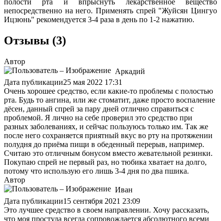
полости рта и впрыснуть лекарственное вещество
непосредственно на него. Применять спрей "Жуйсян Цингуо
Ицзюнь" рекомендуется 3-4 раза в день по 1-2 нажатию.
Отзывы (3)
Автор
Аркадий
Дата публикации
25 мая 2022 17:31
Очень хорошее средство, если какие-то проблемы с полостью
рта. Будь то ангина, или же стоматит, даже просто воспаление
дёсен, данный спрей за пару дней отлично справиться с
проблемой. Я лично на себе проверил это средство при
разных заболеваниях, и сейчас пользуюсь только им. Так же
после него сохраняется приятный вкус во рту на протяжении
полудня до приёма пищи в обеденный перерыв, например.
Считаю это отличным бонусом вместо жевательной резинки.
Покупаю спрей не первый раз, но тюбика хватает на долго,
потому что использую его лишь 3-4 дня по два пшика.
Автор
Иван
Дата публикации
15 сентября 2021 23:09
Это лучшее средство в своем направлении. Хочу рассказать,
что моя простуда всегда сопровождается абсолютного всеми