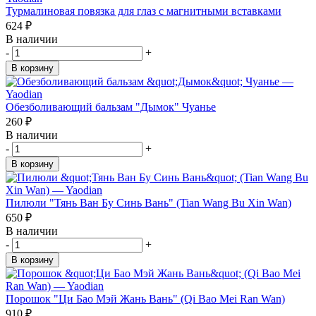
Турмалиновая повязка для глаз с магнитными вставками
624
₽
В наличии
-
+
В корзину
Обезболивающий бальзам "Дымок" Чуанье
260
₽
В наличии
-
+
В корзину
Пилюли "Тянь Ван Бу Синь Вань" (Tian Wang Bu Xin Wan)
650
₽
В наличии
-
+
В корзину
Порошок "Ци Бао Мэй Жань Вань" (Qi Bao Mei Ran Wan)
910
₽