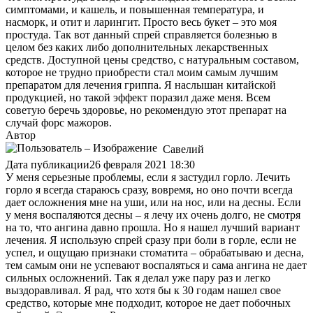
симптомами, и кашель, и повышенная температура, и
насморк, и отит и ларингит. Просто весь букет – это моя
простуда. Так вот данный спрей справляется болезнью в
целом без каких либо дополнительных лекарственных
средств. Доступной цены средство, с натуральным составом,
которое не трудно приобрести стал моим самым лучшим
препаратом для лечения гриппа. Я наслышан китайской
продукцией, но такой эффект поразил даже меня. Всем
советую беречь здоровье, но рекомендую этот препарат на
случай форс мажоров.
Автор
Савелий
Дата публикации
26 февраля 2021 18:30
У меня серьезные проблемы, если я застудил горло. Лечить
горло я всегда стараюсь сразу, вовремя, но оно почти всегда
дает осложнения мне на уши, или на нос, или на десны. Если
у меня воспаляются десны – я лечу их очень долго, не смотря
на то, что ангина давно прошла. Но я нашел лучший вариант
лечения. Я использую спрей сразу при боли в горле, если не
успел, и ощущаю признаки стоматита – обрабатываю и десна,
тем самым они не успевают воспаляться и сама ангина не дает
сильных осложнений. Так я делал уже пару раз и легко
выздоравливал. Я рад, что хотя бы к 30 годам нашел свое
средство, которые мне подходит, которое не дает побочных