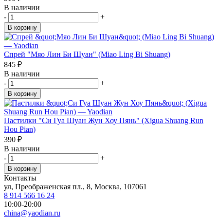
В наличии
-
+
В корзину
Спрей "Мяо Лин Би Шуан" (Miao Ling Bi Shuang)
845
₽
В наличии
-
+
В корзину
Пастилки "Си Гуа Шуан Жун Хоу Пянь" (Xigua Shuang Run
Hou Pian)
390
₽
В наличии
-
+
В корзину
Контакты
ул, Преображенская пл., 8, Москва, 107061
8 914 566 16 24
10:00-20:00
china@yaodian.ru