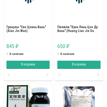
Гранулы "Сяо Цзинь Вань"
Пилюли "Хуан Лянь Цзе Ду
(Xiao Jin Wan)
Вань" (Huang Lian Jie Du
Wan)
845
650
₽
₽
В наличии
В наличии
В корзину
В корзину