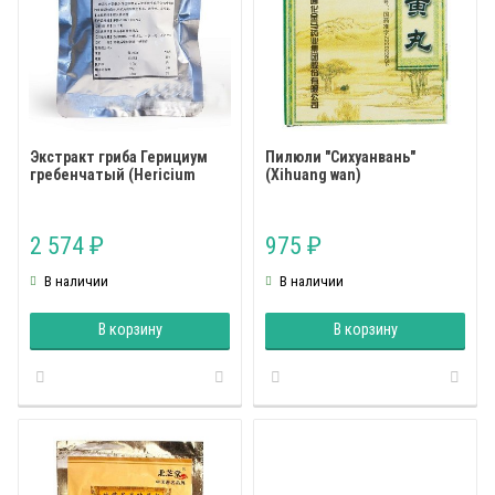
Экстракт гриба Герициум
Пилюли "Сихуанвань"
гребенчатый (Hericium
(Xihuang wan)
erinaceus)
2 574
975
₽
₽
В наличии
В наличии
В корзину
В корзину