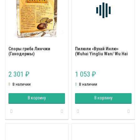
Споры гриба Линчжи
Пилюли «Вухай Инлю»
(Ганодермы)
(Wuhai Yingliu Wan/ Wu Hai
Ying Liu Wan)
2 301
1 053
₽
₽
В наличии
В наличии
В корзину
В корзину