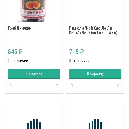
Гриб Линчжи
Пилюли "Нэй Сяо Ло Ли
Вань" (Nei Xiao Luo Li Wan)
845
715
₽
₽
В наличии
В наличии
В корзину
В корзину