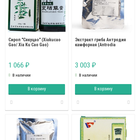
Сироп "Сякуцао" (Xiakucao
Экстракт гриба Антродия
Gao/ Xia Ku Cao Gao)
камфорная (Antrodia
camphorate)
1 066
3 003
₽
₽
В наличии
В наличии
В корзину
В корзину