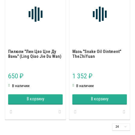
Пилюли "Лин Цяо Цзе Ду
Мазь "Snake Oil Ointment"
Вань" (Ling Qiao Jie Du Wan)
TheZhiYuan
650
1 352
₽
₽
В наличии
В наличии
В корзину
В корзину