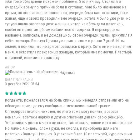
тебя тоже обладатели похожей проблемы. Это я к чему. Стояла я в
очереди к врачу по причине боли в суставах. Мне было назначено на
время, но это никого не волновало, очередь была как по записи, так и
живая, еще и своих проводили вне очереди, хотела я было уже уйти, но
тут услышала разговор двух женщин, которые обсуждали пластырь,
якобы он помог им обоим избавиться от артрита. Я переспросила
название, записала, и не дождавшись своей очереди, ушла. Прикупила я
себе пластырь Ваньтун Цзяньгу и применяла его ровно 7 дней. И вы
знаете, я поняла, что не зря отправилась к врачу. Хоть он и не вылечил
меня, я встретила прекрасных женщин, которые мне помогли. Пластырь
отличный, возьмите на заметку.
АВТОР
Наденька
ДАТА ПУБЛИКАЦИИ
3 декабря 2021 07:54
Когда отец пожаловался на боль спины, мы немедля отправили его на
обследование, где ему сообщили о межпозвоночной грыже.
Опперироваться он не хотел, но я его тоже могу понять, возраст
немалый, всё-таки наркоз и другие опасения давали свою реакцию.
Уговаривать долго мы его не стали, так сказать, вошли в его положение.
Но лично я сидеть, сложа руки, не смогла, и приобрела для него
пластырь Ваньтун Цзяньгу. В упаковке было 10 пластырей, курс лечения
предполагал 7 дней. Вот неделю отец использовал пластырь, после чего,