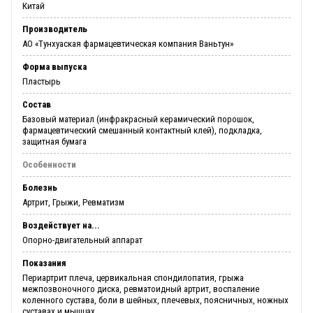
Китай
Производитель
АО «Тунхуаская фармацевтическая компания Ваньтун»
Форма выпуска
Пластырь
Состав
Базовый материал (инфракрасный керамический порошок,
фармацевтический смешанный контактный клей), подкладка,
защитная бумага
Особенности
Болезнь
Артрит, Грыжи, Ревматизм
Воздействует на...
Опорно-двигательный аппарат
Показания
Периартрит плеча, цервикальная спондилопатия, грыжа
межпозвоночного диска, ревматоидный артрит, воспаление
коленного сустава, боли в шейных, плечевых, поясничных, ножных
суставах и мышцах