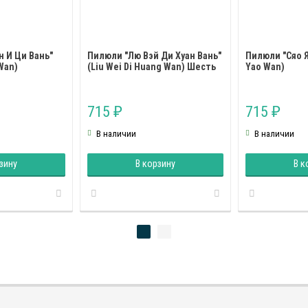
н И Ци Вань"
Пилюли "Лю Вэй Ди Хуан Вань"
Пилюли "Сяо Я
 Wan)
(Liu Wei Di Huang Wan) Шесть
Yao Wan)
трав
715
715
₽
₽
В наличии
В наличии
зину
В корзину
В к