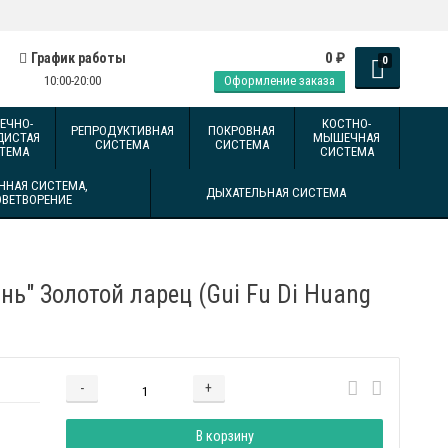
0
₽
График работы
0
10:00-20:00
Оформление заказа
ЕЧНО-
КОСТНО-
РЕПРОДУКТИВНАЯ
ПОКРОВНАЯ
ДИСТАЯ
МЫШЕЧНАЯ
СИСТЕМА
СИСТЕМА
ТЕМА
СИСТЕМА
ННАЯ СИСТЕМА,
ДЫХАТЕЛЬНАЯ СИСТЕМА
ОВЕТВОРЕНИЕ
нь" Золотой ларец (Gui Fu Di Huang
-
+
Добавляется...
Добавлен
В корзину