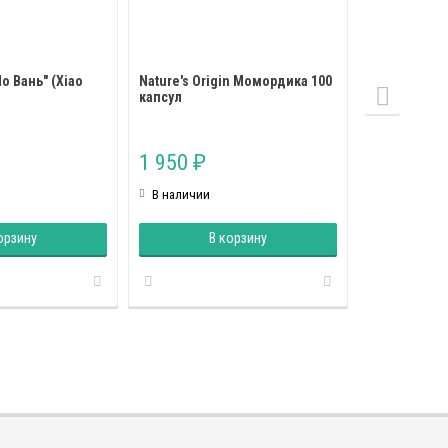
о Вань" (Xiao
Nature's Origin Момордика 100
Пилюли "Да 
капсул
Вань" (Da H
Wan)
1 950
780
₽
₽
В наличии
В наличии
орзину
В корзину
В