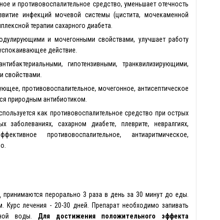
ное и противовоспалительное средство, уменьшает отечность
азвитие инфекций мочевой системы (цистита, мочекаменной
мплексной терапии сахарного диабета.
одулирующими и мочегонными свойствами, улучшает работу
 успокаивающее действие.
тибактериальными, гипотензивными, транквилизирующими,
и свойствами.
рующее, противовоспалительное, мочегонное, антисептическое
тся природным антибиотиком.
спользуется как противовоспалительное средство при острых
х заболеваниях, сахарном диабете, плеврите, невралгиях,
ективное противовоспалительное, антиаритмическое,
о.
 принимаются перорально 3 раза в день за 30 минут до еды.
. Курс лечения - 20-30 дней. Препарат необходимо запивать
ёной воды.
Для достижения положительного эффекта