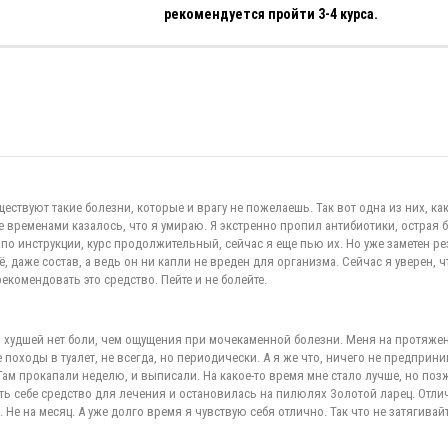
рекомендуется пройти 3-4 курса.
ествуют такие болезни, которые и врагу не пожелаешь. Так вот одна из них, ка
е временами казалось, что я умираю. Я экстренно пропил антибиотики, острая б
по инструкции, курс продолжительный, сейчас я еще пью их. Но уже заметен ре
, даже состав, а ведь он ни капли не вреден для организма. Сейчас я уверен, ч
екомендовать это средство. Пейте и не болейте.
, худшей нет боли, чем ощущения при мочекаменной болезни. Меня на протяжен
походы в туалет, не всегда, но периодически. А я же что, ничего не предприни
 Там прокапали неделю, и выписали. На какое-то время мне стало лучше, но по
ть себе средство для лечения и остановилась на пилюлях Золотой ларец. Отли
 Не на месяц. А уже долго время я чувствую себя отлично. Так что не затягивай