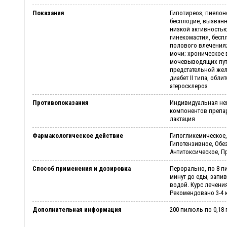
Показания
Гипотиреоз, пиелон
бесплодие, вызван
низкой активность
гинекомастия, бесп
полового влечения;
мочи; хроническое
мочевыводящих пут
предстательной жел
диабет ІІ типа, обл
атеросклероз
Противопоказания
Индивидуальная не
компонентов препар
лактация
Фармакологическое действие
Гипогликемическое
Гипотензивное, Об
Антитоксическое, П
Способ применения и дозировка
Перорально, по 8 пи
минут до еды, запи
водой. Курс лечения 
Рекомендовано 3-4 
Дополнительная информация
200 пилюль по 0,18 г