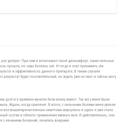
к раз уретрит. При нем я испытывал такой дискомфорт, такие сильные
оль прошла, но сама болезнь нет. И тогда я стал принимать эти
зультат и эффективность данного препарата. В таким случаях
то результат будет положительный, но ждать уже не смог и сейчас могу
ии долгого времени мучили боли внизу живот. Так же у меня были
мала. Ждала, когда припечет. В итоге, с сильными болями меня увезли
зже все вышеперечисленные симптомы вернулись и здесь я уже стала
чный состав и область применения именно моя. И действительно, они
те с лечением болезней, лечитесь вовремя.