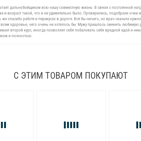
отает дальнобойщиком всю нашу совместную жизнь. В связи с постоянной нагруз
же и возраст такой, что и не удивительно было. Проверились, подобрали очки 
ь же спасибо работе и перекусах в дороге. Всё бы ничего, но врач сказала нужн
 всем здоровье, чего очень не хотелось бы. Мужу пришлось сменить любимую ра
вает второй курс, иногда позволяет себя побаловать себя вредной едой и ника
иком и полностью.
С ЭТИМ ТОВАРОМ ПОКУПАЮТ