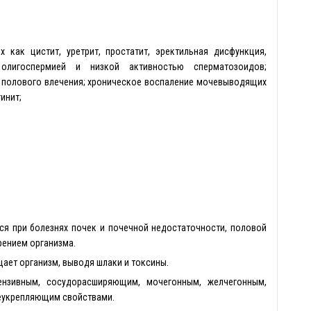
 как цистит, уретрит, простатит, эректильная дисфункция,
 олигоспермией и низкой активностью сперматозоидов;
е полового влечения; хроническое воспаление мочевыводящих
инит;
ся при болезнях почек и почечной недостаточности, половой
рением организма.
щает организм, выводя шлаки и токсины.
ензивным, сосудорасширяющим, мочегонным, желчегонным,
укрепляющим свойствами.