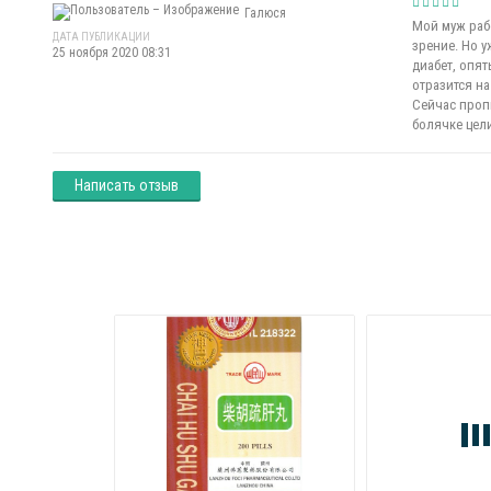
Галюся
Мой муж раб
ДАТА ПУБЛИКАЦИИ
зрение. Но у
25 ноября 2020 08:31
диабет, опят
отразится на
Сейчас пропи
болячке цел
Написать отзыв