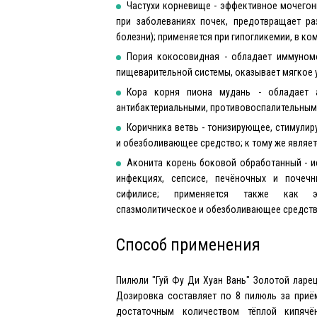
Частухи корневище - эффективное мочегон
при заболеваниях почек, предотвращает р
болезни); применяется при гипогликемии, в ко
Пория кокосовидная - обладает иммуном
пищеварительной системы, оказывает мягкое
Кора корня пиона мудань - обладает ан
антибактериальными, противовоспалительным
Коричника ветвь - тонизирующее, стимули
и обезболивающее средство; к тому же являе
Аконита корень боковой обработанный - и
инфекциях, сепсисе, печёночных и почечны
сифилисе; применяется также как эфф
спазмолитическое и обезболивающее средств
Способ применения
Пилюли "Гуй Фу Ди Хуан Вань" Золотой ларец
Дозировка составляет по 8 пилюль за приём
достаточным количеством тёплой кипяч