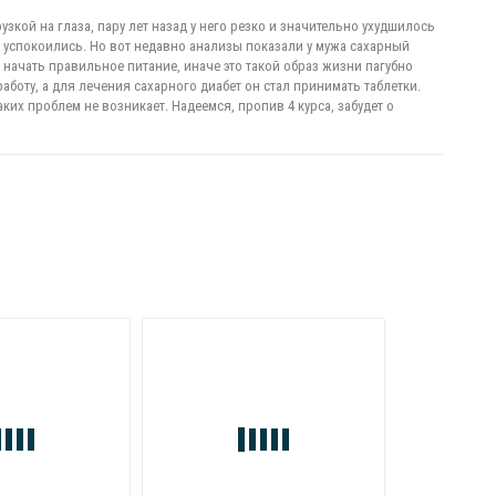
кой на глаза, пару лет назад у него резко и значительно ухудшилось
и успокоились. Но вот недавно анализы показали у мужа сахарный
о начать правильное питание, иначе это такой образ жизни пагубно
боту, а для лечения сахарного диабет он стал принимать таблетки.
ких проблем не возникает. Надеемся, пропив 4 курса, забудет о