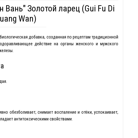
 Вань" Золотой ларец (Gui Fu Di
uang Wan)
- биологическая добавка, созданная по рецептам традиционной
оздоравливающее действие на органы женского и мужского
железы.
та
дая.
ивно обезболивает, снимает воспаление и отёки, успокаивает,
бладает антитоксическими свойствами.