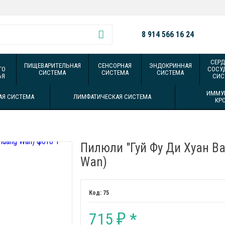
8 914 566 16 24
СЕРД
ПИЩЕВАРИТЕЛЬНАЯ
СЕНСОРНАЯ
ЭНДОКРИННАЯ
ГО
СОСУ
СИСТЕМА
СИСТЕМА
СИСТЕМА
ЬЯ
СИС
ИММУ
АЯ СИСТЕМА
ЛИМФАТИЧЕСКАЯ СИСТЕМА
КР
Пилюли "Гуй Фу Ди Хуан Ва
Wan)
75
715
*
₽