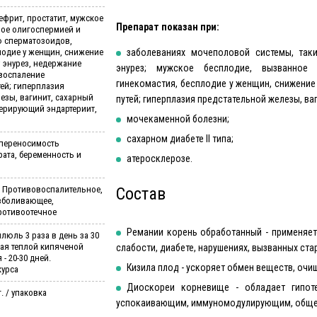
ефрит, простатит, мужское
Препарат показан при:
ное олигоспермией и
ю сперматозоидов,
лодие у женщин, снижение
заболеваниях мочеполовой системы, таких
 энурез, недержание
энурез; мужское бесплодие, вызванное
 воспаление
гинекомастия, бесплодие у женщин, снижени
ей; гиперплазия
езы, вагинит, сахарный
путей; гиперплазия предстательной железы, ваг
итерирующий эндартериит,
мочекаменной болезни;
сахарном диабете II типа;
переносимость
ата, беременность и
атеросклерозе.
, Противовоспалительное,
Состав
езболивающее,
ротивоотечное
Ремании корень обработанный - применяет
люль 3 раза в день за 30
вая теплой кипяченой
слабости, диабете, нарушениях, вызванных ста
- 20-30 дней.
Кизила плод - ускоряет обмен веществ, очи
курса
Диоскореи корневище - обладает гипот
. / упаковка
успокаивающим, иммуномодулирующим, обще