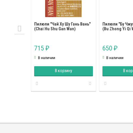
Пилюли "Чай Ху Шу Гань Вань"
Пилюли "Бу Чжу
(Chai Hu Shu Gan Wan)
(Bu Zhong Yi Qi
715
650
₽
₽
В наличии
В наличии
В корзину
В кор