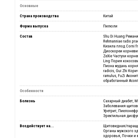
Основные
Страна производства
Китай
Форма выпуска
Пилюли
Состав
Shu Di Huang Реман
Rehmanniae radix pra
Кизила плод Corni fr
Диоскореи корневищ
ZeXie Частухи корнев
Ling Пория кокосови
Пиона мудань корня
radicis, Gui Zhi Кор
ramulus, FuZi Акони
обработанный Aconiti 
Особенности
Болезнь
Сахарный диабет, М
Заболевания щитов
Уретрит, Пиелонефри
Эректильная дисфун
Воздействует на...
Щитовидная/паращи
Органы мужского з
здоровья, Почки и