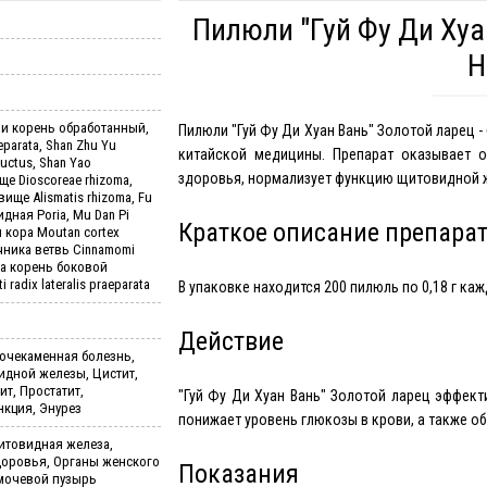
Пилюли "Гуй Фу Ди Хуан
H
ии корень обработанный,
Пилюли "Гуй Фу Ди Хуан Вань" Золотой ларец 
eparata, Shan Zhu Yu
китайской медицины. Препарат оказывает 
uctus, Shan Yao
здоровья, нормализует функцию щитовидной 
е Dioscoreae rhizoma,
ище Alismatis rhizoma, Fu
дная Poria, Mu Dan Pi
Краткое описание препара
 кора Moutan cortex
ичника ветвь Cinnamomi
та корень боковой
radix lateralis praeparata
В упаковке находится 200 пилюль по 0,18 г каж
Действие
очекаменная болезнь,
идной железы, Цистит,
т, Простатит,
"Гуй Фу Ди Хуан Вань" Золотой ларец эффект
кция, Энурез
понижает уровень глюкозы в крови, а также о
товидная железа,
доровья, Органы женского
Показания
 мочевой пузырь