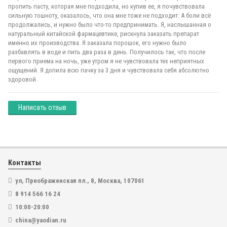
пропить пасту, которая мне подходила, но купив ее, я почувствовала
сильную тошноту, оказалось, что она мне тоже не подходит. А боли всё
продолжались, и нужно было что-то предпринимать. Я, наслышанная о
натуральный китайской фармацевтике, рискнула заказать препарат
именно их производства. Я заказала порошок, его нужно было
разбавлять в воде и пить два раза в день. Получилось так, что после
первого приема на ночь, уже утром я не чувствовала тех неприятных
ощущений. Я допила всю пачку за 3 дня и чувствовала себя абсолютно
здоровой.
Написать отзыв
Контакты
ул, Преображенская пл., 8, Москва, 107061
8 914 566 16 24
10:00-20:00
china@yaodian.ru