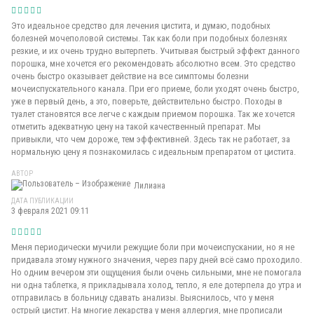
Это идеальное средство для лечения цистита, и думаю, подобных
болезней мочеполовой системы. Так как боли при подобных болезнях
резкие, и их очень трудно вытерпеть. Учитывая быстрый эффект данного
порошка, мне хочется его рекомендовать абсолютно всем. Это средство
очень быстро оказывает действие на все симптомы болезни
мочеиспускательного канала. При его приеме, боли уходят очень быстро,
уже в первый день, а это, поверьте, действительно быстро. Походы в
туалет становятся все легче с каждым приемом порошка. Так же хочется
отметить адекватную цену на такой качественный препарат. Мы
привыкли, что чем дороже, тем эффективней. Здесь так не работает, за
нормальную цену я познакомилась с идеальным препаратом от цистита.
АВТОР
Лилиана
ДАТА ПУБЛИКАЦИИ
3 февраля 2021 09:11
Меня периодически мучили режущие боли при мочеиспускании, но я не
придавала этому нужного значения, через пару дней всё само проходило.
Но одним вечером эти ощущения были очень сильными, мне не помогала
ни одна таблетка, я прикладывала холод, тепло, я еле дотерпела до утра и
отправилась в больницу сдавать анализы. Выяснилось, что у меня
острый цистит. На многие лекарства у меня аллергия, мне прописали