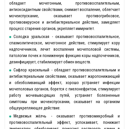
обладает мочегонным, противовоспалительным,
антиоксидантным свойствами, снимает воспаление, облегчает
мочеиспускание, оказывает противогрибковое,
противовирусное и антибактериальное действие, замедляет
процесс старения органов, укрепляет иммунитет.
Солодка уральская - оказывает противовоспалительное,
спазмолитическое, мочегонное действие, стимулирует кору
надпочечников, лечит воспаления мочеполовой системы,
патологии почек и пониженную функцию коры надпочечников,
дезинфицирует, стабилизирует обмен веществ.
Сафлор красильный - обладает противовоспалительным и
антибактериальным свойствами, оказывает жаропонижающий
и обезболивающий эффект, хорошо устраняет инфекции
мочеполовых органов, борется с пиелонефритом, стимулирует
работу мочевыводящих путей, устраняет болезненные
симптомы при мочеиспускании, оказывает на организм
общеукрепляющее действие.
Медвежья жёлчь - оказывает противомикробный и
противовоспалительный эффект, успокаивает, понижает
температуру, обезболивает, помогает растворять камни в