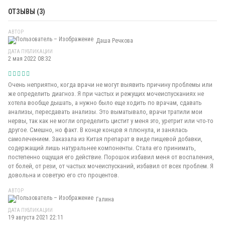
ОТЗЫВЫ (3)
АВТОР
Даша Речкова
ДАТА ПУБЛИКАЦИИ
2 мая 2022 08:32
Очень неприятно, когда врачи не могут выявить причину проблемы или
же определить диагноз. Я при частых и режущих мочеиспусканиях не
хотела вообще дышать, а нужно было еще ходить по врачам, сдавать
анализы, пересдавать анализы. Это выматывало, врачи тратили мои
нервы, так как не могли определить цистит у меня это, уретрит или что-то
другое. Смешно, но факт. В конце концов я плюнула, и занялась
самолечением. Заказала из Китая препарат в виде пищевой добавки,
содержащий лишь натуральнее компоненты. Стала его принимать,
постепенно ощущая его действие. Порошок избавил меня от воспаления,
от болей, от рези, от частых мочеиспусканий, избавил от всех проблем. Я
довольна и советую его сто процентов.
АВТОР
Галина
ДАТА ПУБЛИКАЦИИ
19 августа 2021 22:11