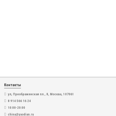
Бучанская капсула при инсульте и ишемии "Наосиньтун"
(Buchang Naoxintong Capsule)
819
₽
В наличии
В корзину
Контакты
ул, Преображенская пл., 8, Москва, 107061
8 914 566 16 24
10:00-20:00
china@yaodian.ru