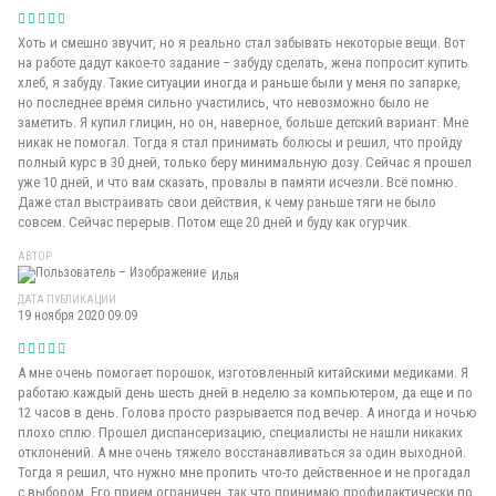
Хоть и смешно звучит, но я реально стал забывать некоторые вещи. Вот
на работе дадут какое-то задание – забуду сделать, жена попросит купить
хлеб, я забуду. Такие ситуации иногда и раньше были у меня по запарке,
но последнее время сильно участились, что невозможно было не
заметить. Я купил глицин, но он, наверное, больше детский вариант. Мне
никак не помогал. Тогда я стал принимать болюсы и решил, что пройду
полный курс в 30 дней, только беру минимальную дозу. Сейчас я прошел
уже 10 дней, и что вам сказать, провалы в памяти исчезли. Всё помню.
Даже стал выстраивать свои действия, к чему раньше тяги не было
совсем. Сейчас перерыв. Потом еще 20 дней и буду как огурчик.
АВТОР
Илья
ДАТА ПУБЛИКАЦИИ
19 ноября 2020 09:09
А мне очень помогает порошок, изготовленный китайскими медиками. Я
работаю каждый день шесть дней в неделю за компьютером, да еще и по
12 часов в день. Голова просто разрывается под вечер. А иногда и ночью
плохо сплю. Прошел диспансеризацию, специалисты не нашли никаких
отклонений. А мне очень тяжело восстанавливаться за один выходной.
Тогда я решил, что нужно мне пропить что-то действенное и не прогадал
с выбором. Его прием ограничен, так что принимаю профилактически по