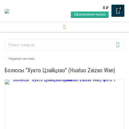
0
₽
0
Оформление заказа
Нервная система
Болюсы "Хуато Цзайцзао" (Huatuo Zaizao Wan)