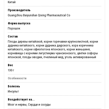
Китай
Производитель
Guangzhou Baiyunshan Qixing Pharmaceutical Co
Форма выпуска
Порошок
Состав
Плоды дерезы китайской, корни горечавки крупнолистной, корни
дудника китайского, корни дудника даурского, кора коричника
китайского, корни офиопогона японского, корни женьшеня,
корневища с корнями лигустикума чуансионского, цветки софоры
японской, плоды эводии, пчелиный мед, уголь активированный
Вес
130 г
Особенности
Болезнь
Инсульт
Воздействует на...
Мозг и нервы, Сердце и сосуды