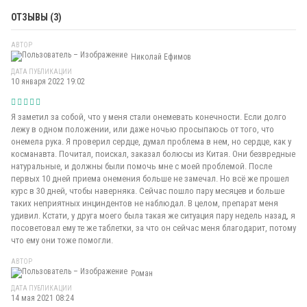
ОТЗЫВЫ (3)
АВТОР
Николай Ефимов
ДАТА ПУБЛИКАЦИИ
10 января 2022 19:02
Я заметил за собой, что у меня стали онемевать конечности. Если долго
лежу в одном положении, или даже ночью просыпаюсь от того, что
онемела рука. Я проверил сердце, думал проблема в нем, но сердце, как у
косманавта. Почитал, поискал, заказал болюсы из Китая. Они безвредные
натуральные, и должны были помочь мне с моей проблемой. После
первых 10 дней приема онемения больше не замечал. Но всё же прошел
курс в 30 дней, чтобы наверняка. Сейчас пошло пару месяцев и больше
таких неприятных инциндентов не наблюдал. В целом, препарат меня
удивил. Кстати, у друга моего была такая же ситуация пару недель назад, я
посоветовал ему те же таблетки, за что он сейчас меня благодарит, потому
что ему они тоже помогли.
АВТОР
Роман
ДАТА ПУБЛИКАЦИИ
14 мая 2021 08:24