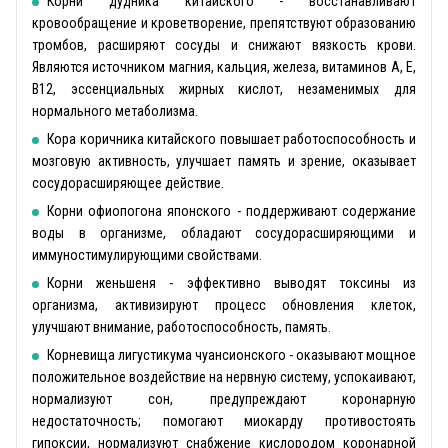
Корни дудника китайского - восстанавливают
кровообращение и кроветворение, препятствуют образованию
тромбов, расширяют сосуды и снижают вязкость крови.
Являются источником магния, кальция, железа, витаминов А, Е,
В12, эссенциальных жирных кислот, незаменимых для
нормального метаболизма.
Кора коричника китайского повышает работоспособность и
мозговую активность, улучшает память и зрение, оказывает
сосудорасширяющее действие.
Корни офиопогона японского - поддерживают содержание
воды в организме, обладают сосудорасширяющими и
иммуностимулирующими свойствами.
Корни женьшеня - эффективно выводят токсины из
организма, активизируют процесс обновления клеток,
улучшают внимание, работоспособность, память.
Корневища лигустикума чуансионского - оказывают мощное
положительное воздействие на нервную систему, успокаивают,
нормализуют сон, предупреждают коронарную
недостаточность; помогают миокарду противостоять
гипоксии, нормализуют снабжение кислородом коронарной