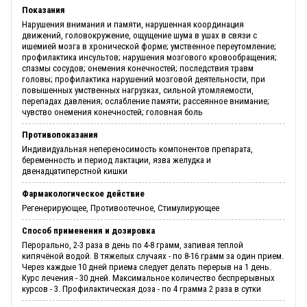
Показания
Нарушения внимания и памяти, нарушенная координация
движений, головокружение, ощущение шума в ушах в связи с
ишемией мозга в хронической форме; умственное переутомление;
профилактика инсультов; нарушения мозгового кровообращения;
спазмы сосудов; онемения конечностей; последствия травм
головы; профилактика нарушений мозговой деятельности, при
повышенных умственных нагрузках, сильной утомляемости,
перепадах давления; ослабление памяти; рассеянное внимание;
чувство онемения конечностей; головная боль
Противопоказания
Индивидуальная непереносимость компонентов препарата,
беременность и период лактации, язва желудка и
двенадцатиперстной кишки
Фармакологическое действие
Регенерирующее, Противоотечное, Стимулирующее
Способ применения и дозировка
Перорально, 2-3 раза в день по 4-8 грамм, запивая теплой
кипячёной водой. В тяжелых случаях - по 8-16 грамм за один прием.
Через каждые 10 дней приема следует делать перерыв на 1 день.
Курс лечения - 30 дней. Максимальное количество беспрерывных
курсов - 3. Профилактическая доза - по 4 грамма 2 раза в сутки