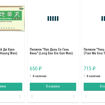
й Ди Хуан
Пилюли "Лун Дань Се Гань
Пилюли "Тянь 
i Huang Wan)
Вань" (Long Dan Xie Gan Wan)
(Tian Ma Gou 
650
715
₽
₽
В наличии
В наличии
зину
В корзину
В к