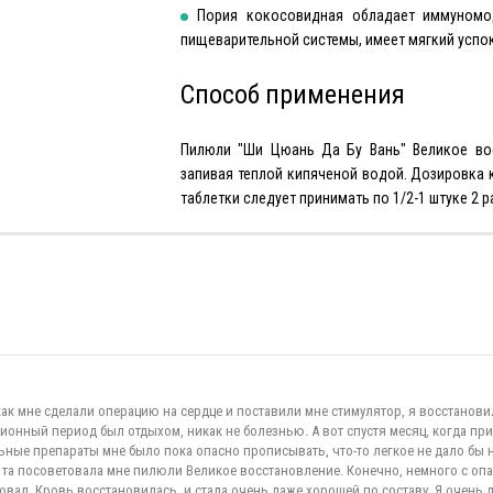
Пория кокосовидная обладает иммуномо
пищеварительной системы, имеет мягкий усп
Способ применения
Пилюли "Ши Цюань Да Бу Вань" Великое во
запивая теплой кипяченой водой. Дозировка 
таблетки следует принимать по 1/2-1 штуке 2 р
 как мне сделали операцию на сердце и поставили мне стимулятор, я восстано
ионный период был отдыхом, никак не болезнью. А вот спустя месяц, когда при
ьные препараты мне было пока опасно прописывать, что-то легкое не дало бы н
 та посоветовала мне пилюли Великое восстановление. Конечно, немного с опас
вал. Кровь восстановилась, и стала очень даже хорошей по составу. Я очень д