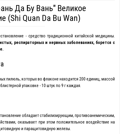
нь Да Бу Вань" Великое
е (Shi Quan Da Bu Wan)
становление - средство традиционной китайской медицины.
стых, респираторных и нервных заболеваниях, борется с
е.
та
ных пилюль, которых во флаконе находится 200 единиц, массой
листерной упаковке - 10 штук по 9 г каждая.
становление обладает стабилизирующим, противоанемическим,
ствами, оказывает при этом положительное воздействие на
 щитовидную и паращитовидную железы.