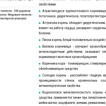
свойствами.
 пилюли - 200 шариков
Атрактилодеса крупноголового корневище
лаконе. Медовые пилюли -
потогонное, диуретическое, гепатопротектор
блистерной упаковке
Астрагала корень обладает диуретическим
влияет на работу сердца, расширяет сердечн
болезни.
Пиона корень белый положительно воздейств
Валлиха корневище - улучшает кровообра
антиоксидантным действием; оказывает ги
нормализует мозговое кровообращение.
Коричника кора - тонизирующее, стимулиру
обезболивающее средство.
Солодки корень - расслабляет гладкую му
проницаемости стенок кровеносных сос
антиаллергические свойства.
Кодонопсиса мелковолосистого корень и
средства; применяется также при гипертониче
шейки матки, энцефалите, анемии, ревматизме, 