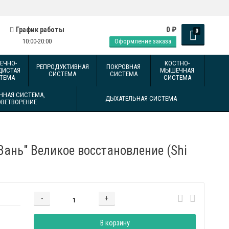
0
График работы
₽
0
10:00-20:00
Оформление заказа
ЕЧНО-
КОСТНО-
РЕПРОДУКТИВНАЯ
ПОКРОВНАЯ
ДИСТАЯ
МЫШЕЧНАЯ
СИСТЕМА
СИСТЕМА
ТЕМА
СИСТЕМА
ННАЯ СИСТЕМА,
ДЫХАТЕЛЬНАЯ СИСТЕМА
ОВЕТВОРЕНИЕ
ань" Великое восстановление (Shi
-
+
Добавляется...
Добавлен
В корзину