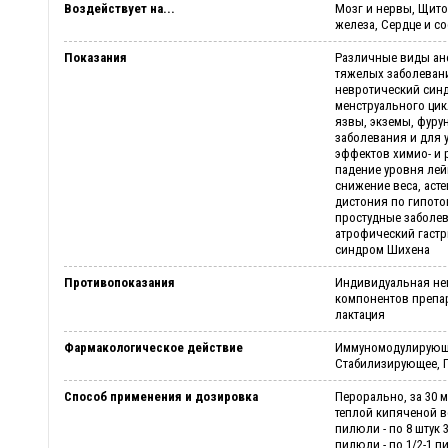
Воздействует на...
Мозг и нервы, Щит
железа, Сердце и с
Показания
Различные виды ане
тяжелых заболевани
невротический син
менструального ци
язвы, экземы, фуру
заболевания и для
эффектов химио- и р
падение уровня лей
снижение веса, асте
дистония по гипото
простудные заболе
атрофический гастр
синдром Шихена
Противопоказания
Индивидуальная не
компонентов препар
лактация
Фармакологическое действие
Иммуномодулирующе
Стабилизирующее, 
Способ применения и дозировка
Перорально, за 30 м
теплой кипяченой 
пилюли - по 8 штук 
пилюли - по 1/2-1 п