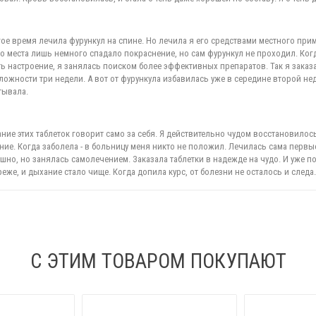
ое время лечила фурункул на спине. Но лечила я его средствами местного при
 места лишь немного спадало покраснение, но сам фурункул не проходил. Когд
ть настроение, я занялась поиском более эффективных препаратов. Так я заказ
ложности три недели. А вот от фурункула избавилась уже в середине второй не
тывала.
вание этих таблеток говорит само за себя. Я действительно чудом восстановил
ие. Когда заболела - в больницу меня никто не положил. Лечилась сама первые
ешно, но занялась самолечением. Заказала таблетки в надежде на чудо. И уже
еже, и дыхание стало чище. Когда допила курс, от болезни не осталось и следа.
С ЭТИМ ТОВАРОМ ПОКУПАЮТ