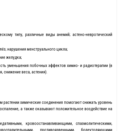
ескому типу, различные виды анемий; астено-невротический
лёз; нарушения менструального цикла;
ние желудка;
сть уменьшения побочных эффектов химио- и радиотерапии (в
я, снижение веса, астения).
ом растении химические соединения помогают снижать уровень
 воспаление, а также оказывают положительное воздействие на
едативными, кровоостанавливающими, спазмолитическими,
овоспалительными, противоязвенными, болеутоляющими