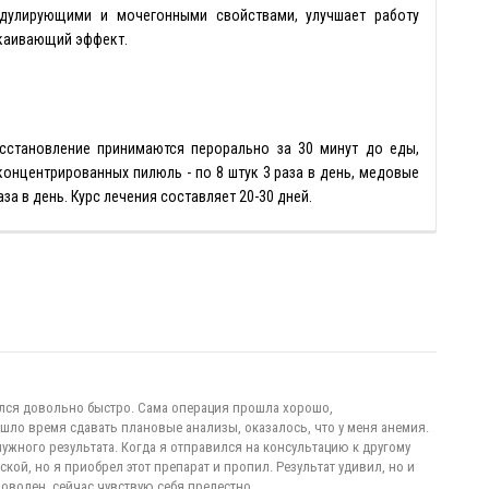
дулирующими и мочегонными свойствами, улучшает работу
окаивающий эффект.
сстановление принимаются перорально за 30 минут до еды,
концентрированных пилюль - по 8 штук 3 раза в день, медовые
аза в день. Курс лечения составляет 20-30 дней.
вился довольно быстро. Сама операция прошла хорошо,
шло время сдавать плановые анализы, оказалось, что у меня анемия.
ужного результата. Когда я отправился на консультацию к другому
кой, но я приобрел этот препарат и пропил. Результат удивил, но и
оволен, сейчас чувствую себя прелестно.