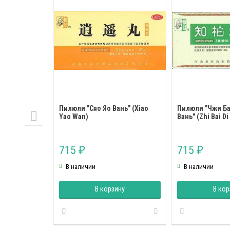
Пилюли "Сяо Яо Вань" (Xiao
Пилюли "Чжи Ба
Yao Wan)
Вань" (Zhi Bai D
715
715
₽
₽
В наличии
В наличии
В корзину
В кор