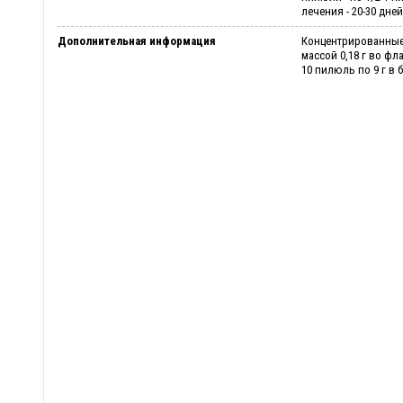
лечения - 20-30 дней
Дополнительная информация
Концентрированные
массой 0,18 г во ф
10 пилюль по 9 г в 