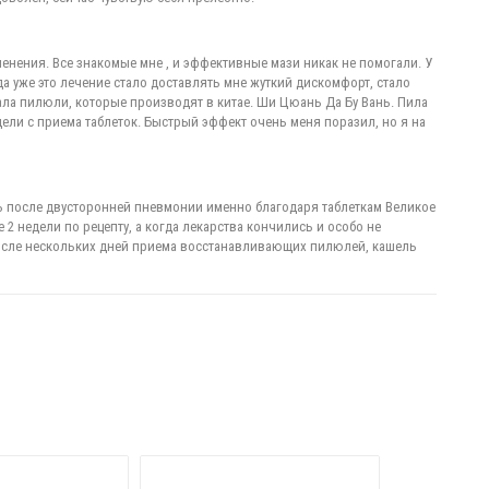
менения. Все знакомые мне , и эффективные мази никак не помогали. У
а уже это лечение стало доставлять мне жуткий дискомфорт, стало
ала пилюли, которые производят в китае. Ши Цюань Да Бу Вань. Пила
дели с приема таблеток. Быстрый эффект очень меня поразил, но я на
ось после двусторонней пневмонии именно благодаря таблеткам Великое
 2 недели по рецепту, а когда лекарства кончились и особо не
 после нескольких дней приема восстанавливающих пилюлей, кашель