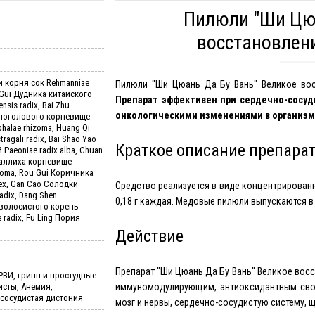
Пилюли "Ши Цюа
восстановлени
и корня сок Rehmanniae
Пилюли "Ши Цюань Да Бу Вань" Великое вос
g Gui Дудника китайского
Препарат эффективен при сердечно-сосуди
nsis radix, Bai Zhu
онкологическими изменениями в организм
пноголового корневище
phalae rhizoma, Huang Qi
ragali radix, Bai Shao Yao
Краткое описание препара
Paeoniae radix alba, Chuan
Валлиха корневище
hizoma, Rou Gui Коричника
ex, Gan Cao Солодки
Средство реализуется в виде концентрирован
radix, Dang Shen
0,18 г каждая. Медовые пилюли выпускаются в б
волосистого корень
 radix, Fu Ling Пория
Действие
Препарат "Ши Цюань Да Бу Вань" Великое вос
РВИ, грипп и простудные
исты, Анемия,
иммуномодулирующим, антиоксидантным свой
ососудистая дистония
мозг и нервы, сердечно-сосудистую систему,