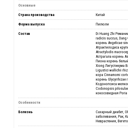
Основные
Страна производства
Китай
Форма выпуска
Пилюли
Состав
Di Huang Zhi Ремани
radicis succus, Dan
корень Angelicae sine
Атрактилодеса кру
Atractylodis macroce
Астрагала корень Ast
Пиона корень белый 
Xiong Лигустикума 
Ligustici wallichii r
кора Cinnamomi cort
корень Glycyrrhizae 
Кодонопсиса мелко
Codonopsis pilosulae
кокосовидная Poria
Особенности
Болезнь
Сахарный диабет, О
заболевания, Рак, К
Неврастения, Вегет