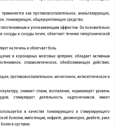
 применяется как противовоспалительное, анальгезирующее,
ное, тонизирующее, общеукрепляющее средство.
, гипотензивным и успокаивающим эффектом. Он положительно
ые сосуды и сосуды почек; облегчает течение гипертонической
ует на печень и облегчает боль.
щение в коронарных мозговых артериях; обладает активным
потензивное, спазмолитическое, обезболивающее действие;
ющее, противовоспалительное, мочегонное, антисептическое и
скулатуру, снимает спазм, воспаление, нормализует уровень
удов; стимулирует деятельность надпочечников; имеет
спользуется в качестве тонизирующего и стимулирующего
ской болезни, импотенции, нефрите, дисменорее, диабете, раке
болях в суставах.