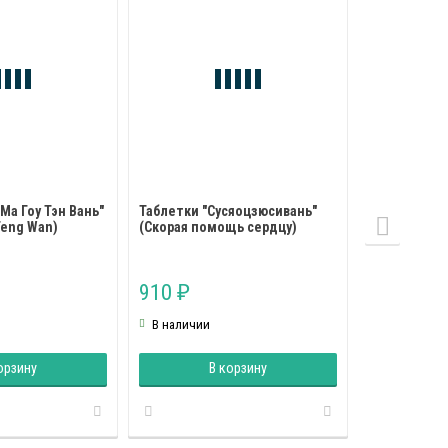
Ма Гоу Тэн Вань"
Таблетки "Сусяоцзюсивань"
Пилюли "Жэ
Teng Wan)
(Скорая помощь сердцу)
Вань" (Ren S
910
715
₽
₽
В наличии
В наличии
орзину
В корзину
В