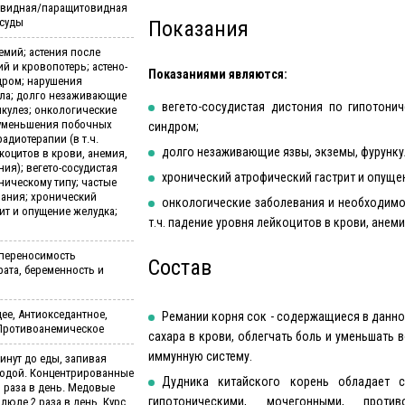
овидная/паращитовидная
осуды
Показания
мий; астения после
й и кровопотерь; астено-
Показаниями являются:
дром; нарушения
кла; долго незаживающие
вегето-сосудистая дистония по гипотонич
нкулез; онкологические
 уменьшения побочных
синдром;
адиотерапии (в т.ч.
долго незаживающие язвы, экземы, фурунку
коцитов в крови, анемия,
ния); вегето-сосудистая
хронический атрофический гастрит и опуще
ническому типу; частые
вания; хронический
онкологические заболевания и необходимо
ит и опущение желудка;
т.ч. падение уровня лейкоцитов в крови, анеми
переносимость
Состав
ата, беременность и
е, Антиокседантное,
Ремании корня сок - содержащиеся в данн
Противоанемическое
сахара в крови, облегчать боль и уменьшать
иммунную систему.
инут до еды, запивая
водой. Концентрированные
Дудника китайского корень обладает с
3 раза в день. Медовые
гипотоническими, мочегонными, против
илюле 2 раза в день. Курс