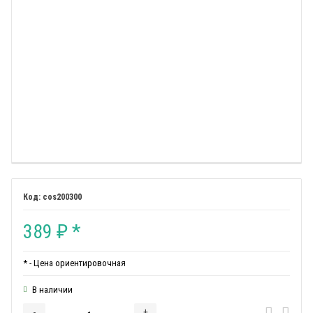
cos200300
389
*
₽
* - Цена ориентировочная
В наличии
-
+