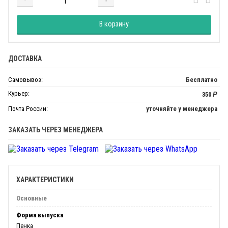
Добавляется...
Добавлен
В корзину
ДОСТАВКА
Самовывоз:
Бесплатно
Курьер:
350
Р
Почта России:
уточняйте у менеджера
ЗАКАЗАТЬ ЧЕРЕЗ МЕНЕДЖЕРА
ХАРАКТЕРИСТИКИ
Основные
Форма выпуска
Пенка