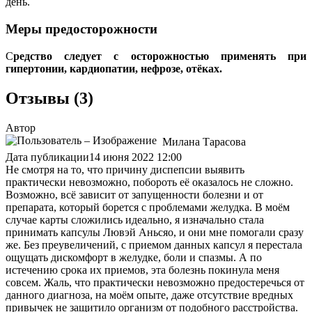
день.
Меры предосторожности
С
редство следует с осторожностью применять при
гипертонии, кардиопатии, нефрозе, отёках.
Отзывы (3)
Автор
Милана Тарасова
Дата публикации
14 июня 2022 12:00
Не смотря на то, что причину диспепсии выявить
практически невозможно, побороть её оказалось не сложно.
Возможно, всё зависит от запущенности болезни и от
препарата, который борется с проблемами желудка. В моём
случае карты сложились идеально, я изначально стала
принимать капсулы Лювэй Аньсяо, и они мне помогали сразу
же. Без преувеличений, с приемом данных капсул я перестала
ощущать дискомфорт в желудке, боли и спазмы. А по
истечению срока их приемов, эта болезнь покинула меня
совсем. Жаль, что практически невозможно предостеречься от
данного диагноза, на моём опыте, даже отсутствие вредных
привычек не защитило организм от подобного расстройства.