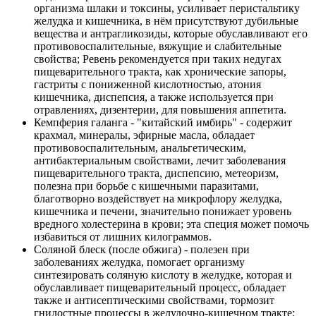
организма шлаки и токсины, усиливает перистальтику
желудка и кишечника, в нём присутствуют дубильные
вещества и антрагликозиды, которые обуславливают его
противовоспалительные, вяжущие и слабительные
свойства; Ревень рекомендуется при таких недугах
пищеварительного тракта, как хронические запоры,
гастриты с пониженной кислотностью, атония
кишечника, диспепсия, а также используется при
отравлениях, дизентерии, для повышения аппетита.
Кемпферия галанга - "китайский имбирь" - содержит
крахмал, минералы, эфирные масла, обладает
противовоспалительным, анальгетическим,
антибактериальным свойствами, лечит заболевания
пищеварительного тракта, диспепсию, метеоризм,
полезна при борьбе с кишечными паразитами,
благотворно воздействует на микрофлору желудка,
кишечника и печени, значительно понижает уровень
вредного холестерина в крови; эта специя может помочь
избавиться от лишних килограммов.
Соляной блеск (после обжига) - полезен при
заболеваниях желудка, помогает организму
синтезировать соляную кислоту в желудке, которая и
обуславливает пищеварительный процесс, обладает
также и антисептическими свойствами, тормозит
гнилостные процессы в желудочно-кишечном тракте;