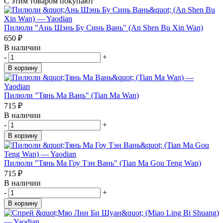
С этим товаром покупают
Пилюли "Ань Шэнь Бу Синь Вань" (An Shen Bu Xin Wan)
650
₽
В наличии
-
+
В корзину
Пилюли "Тянь Ма Вань" (Tian Ma Wan)
715
₽
В наличии
-
+
В корзину
Пилюли "Тянь Ма Гоу Тэн Вань" (Tian Ma Gou Teng Wan)
715
₽
В наличии
-
+
В корзину