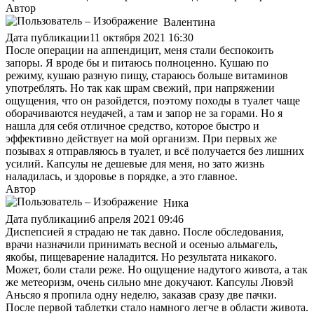
Автор
Валентина
Дата публикации
11 октября 2021 16:30
После операции на аппендицит, меня стали беспокоить
запоры. Я вроде бы и питаюсь полноценно. Кушаю по
режиму, кушаю разную пищу, стараюсь больше витаминов
употреблять. Но так как шрам свежий, при напряжении
ощущения, что он разойдется, поэтому походы в туалет чаще
оборачиваются неудачей, а там и запор не за горами. Но я
нашла для себя отличное средство, которое быстро и
эффективно действует на мой организм. При первых же
позывах я отправляюсь в туалет, и всё получается без лишних
усилий. Капсулы не дешевые для меня, но зато жизнь
наладилась, и здоровье в порядке, а это главное.
Автор
Ника
Дата публикации
6 апреля 2021 09:46
Диспепсией я страдаю не так давно. После обследования,
врачи назначили принимать весной и осенью альмагель,
якобы, пищеварение наладится. Но результата никакого.
Может, боли стали реже. Но ощущение надутого живота, а так
же метеоризм, очень сильно мне докучают. Капсулы Лювэй
Аньсяо я пропила одну неделю, заказав сразу две пачки.
После первой таблетки стало намного легче в области живота.