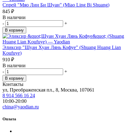
Спрей "Мяо Лин Би Шуан" (Miao Ling Bi Shuang)
845
₽
В наличии
-
+
В корзину
Эликсир "Шуан Хуан Лянь Кофуе" (Shuang Huang Lian
Koufuye)
910
₽
В наличии
-
+
В корзину
Контакты
ул, Преображенская пл., 8, Москва, 107061
8 914 566 16 24
10:00-20:00
china@yaodian.ru
Оплата