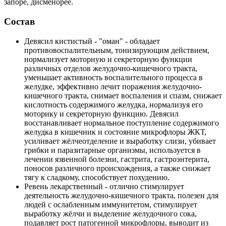
запоре, дисменорее.
Состав
Девясил кистистый - "оман" - обладает
противовоспалительным, тонизирующим действием,
нормализует моторную и секреторную функции
различных отделов желудочно-кишечного тракта,
уменьшает активность воспалительного процесса в
желудке, эффективно лечит поражения желудочно-
кишечного тракта, снимает воспаления и спазм, снижает
кислотность содержимого желудка, нормализуя его
моторику и секреторную функцию. Девясил
восстанавливает нормальное поступление содержимого
желудка в кишечник и состояние микрофлоры ЖКТ,
усиливает жёлчеотделение и выработку слизи, убивает
грибки и паразитарные организмы, используется в
лечении язвенной болезни, гастрита, гастроэнтерита,
поносов различного происхождения, а также снижает
тягу к сладкому, способствует похудению.
Ревень лекарственный - отлично стимулирует
деятельность желудочно-кишечного тракта, полезен для
людей с ослабленным иммунитетом, стимулирует
выработку жёлчи и выделение желудочного сока,
подавляет рост патогенной микрофлоры, выводит из