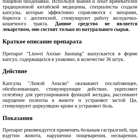
пищевой биодобавки. Используя знания и опыт врачевателей
традиционной китайской медицины, специалисты создали
капсулы, которые эффективно справляются с запорами,
борются с диспепсией, стимулируют работу желудочно-
кишечного тракта.
Данное средство не является
лекарством, оно состоит только из натурального сырья.
Краткое описание препарата
Препарат "Liuwei Anxiao Jiaonang" выпускается в форме
капсул, содержащихся в упаковке, в количестве 36 штук.
Действие
Капсулы "Лювэй Аньсяо" оказывают послабляющее,
обезболивающее, стимулирующее действие, укрепляют
селезёнку для урегулирования функций желудка, рассеивают
ощущение полноты в животе и устраняют застой Ци,
стимулируют циркуляцию крови и устраняют боль.
Показания
Препарат рекомендуется применять больным гастралгией, при
вздутии живота, нарушении пищеварения, несварении,