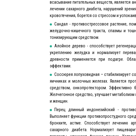
всасывание питательных веществ, является а
лечении сахарного диабета, нарушений зрени
кровотечения, борется со стрессом и успокаив
Сандал - противострессовое растение, по
желудочно-кишечного тракта, спазмы и тош
тонизирующим средством.
Алойное дерево - способствует регенерац
укреплению желудка и нормализует перева
древности применяется при подагре. Обл
эффектами.
Соссюрея лопуховидная – стабилизирует со
яичниках и молочных железах. Является п
средством, онкопротектором. Эффективно б
Желчегонное средство, улучшает метаболизм 
и женщин.
Перец длинный индонезийский - противо
Выполняет функции противопростудного средс
бронхите, астме. Способствует лечению ар
сахарного диабета. Нормализует пищевари