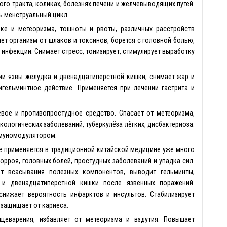
го тракта, коликах, болезнях печени и желчевыводящих путей.
ь менструальный цикл.
ке и метеоризма, тошноты и рвоты, различных расстройств
ет организм от шлаков и токсинов, борется с головной болью,
 инфекции. Снимает стресс, тонизирует, стимулирует выработку
ии язвы желудка и двенадцатиперстной кишки, снимает жар и
игельминтное действие. Применяется при лечении гастрита и
.
евое и противопростудное средство. Спасает от метеоризма,
кологических заболеваний, туберкулёза лёгких, дисбактериоза.
ммуномодулятором.
е применяется в традиционной китайской медицине уже много
морроя, головных болей, простудных заболеваний и упадка сил.
т всасывания полезных компонентов, выводит гельминты,
 и двенадцатиперстной кишки после язвенных поражений.
снижает вероятность инфарктов и инсультов. Стабилизирует
 защищает от кариеса.
щеварения, избавляет от метеоризма и вздутия. Повышает