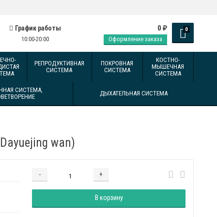
0
График работы
₽
0
10:00-20:00
Оформление заказа
ЕЧНО-
КОСТНО-
РЕПРОДУКТИВНАЯ
ПОКРОВНАЯ
ДИСТАЯ
МЫШЕЧНАЯ
СИСТЕМА
СИСТЕМА
ТЕМА
СИСТЕМА
ННАЯ СИСТЕМА,
ДЫХАТЕЛЬНАЯ СИСТЕМА
ОВЕТВОРЕНИЕ
Dayuejing wan)
-
+
Добавляется...
Добавлен
В корзину