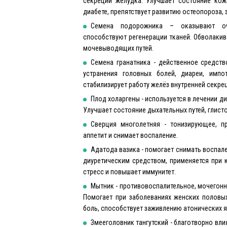
секреции желудка. Улучшает состояние кожи
диабете, препятствует развитию остеопороза, 
Семена подорожника – оказывают оч
способствуют регенерации тканей. Обволакив
мочевыводящих путей.
Семена гранатника - действенное средств
устранения головных болей, диареи, имп
стабилизирует работу желёз внутренней секрец
Плод холаргены - используется в лечении ди
Улучшает состояние дыхательных путей, глист
Сверция многолетняя - тонизирующее, п
аппетит и снимает воспаление.
Адатода вазика - помогает снимать воспале
диуретическим средством, применяется при к
стресс и повышает иммунитет.
Мытник - противовоспалительное, мочегон
Помогает при заболеваниях женских половых
боль, способствует заживлению атонических я
Змееголовник тангутский - благотворно вли