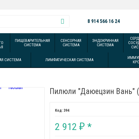
8 914 566 16 24
СЕРД
ПИЩЕВАРИТЕЛЬНАЯ
СЕНСОРНАЯ
ЭНДОКРИННАЯ
ГО
СОСУ
СИСТЕМА
СИСТЕМА
СИСТЕМА
ЬЯ
СИС
ИММУ
АЯ СИСТЕМА
ЛИМФАТИЧЕСКАЯ СИСТЕМА
КР
Пилюли "Даюецзин Вань" (
394
2 912
*
₽