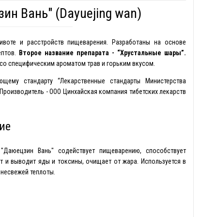
н Вань" (Dayuejing wan)
ивоте и расстройств пищеварения. Разработаны на основе
ептов.
Второе название препарата - “Хрустальные шары”.
со специфическим ароматом трав и горьким вкусом.
ющему стандарту “Лекарственные стандарты Министерства
 Производитель - ООО Цинхайская компания тибетских лекарств
ие
"Даюецзин Вань" содействует пищеварению, способствует
 и выводит яды и токсины, очищает от жара. Используется в
 несвежей теплоты.