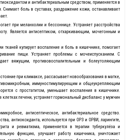
нтиоксидантом и антибактериальным средством, применяется в
я. Снимает боль в суставах, раздражение кожи, останавливает
ает.
могает при меланхолии и бессоннице. Устраняет расстройства
ноту. Является антисептиком, отхаркивающим, мочегонным и
ии тканей купирует воспаление и боль в кишечнике, помогает
ривание пищи. Устраняет проблемы с мочеиспусканием. С
адает вяжущим, противовоспалительным и болеутоляющим
стояние при климаксе, рассасывает новообразования в матке,
ротивомикробным, иммуностимулирующим и общеукрепляющим
орется с простатитом, уменьшает воспаления в кишечнике.
в клетках печени, устраняет гормональный дисбаланс у мужчин
микробное, антисептическое, антибактериальное средство.
тва, антиоксиданта, используется при ОРЗ и ОРВИ, ларингите,
трита и ревматизма, применяется в терапии туберкулёза и
тельную функцию, улучшает работу кишечника, уничтожает