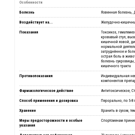
Особенности
Болезнь
Язвенная болезнь,
Воздействует на...
Желудочно-кишечны
Показания
Токсикоз, гематемез
кровавый стул, вы
кишечной язвой, ди
нормальной деятел
затруднённое и бол
острая боль в живо
болезнь сукровицы,
кишечного тракта
Противопоказания
Индивидуальная не
компонентов препа
Фармакологическое действие
Антитоксическое, 
Способ применения и дозировка
Перорально, по 5-8
Хранение
Хранить в сухом, те
Меры предосторожности и особые
Спортсменам прини
указания