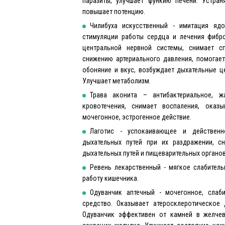
паразиты, улучшает функию печени. Устран
повышает потенцию.
Чилибуха искусственный - имитация ядо
стимуляции работы сердца и лечения фибро
центральной нервной системы, снимает сп
снижению артериального давления, помогает 
обоняние и вкус, возбуждает дыхательные це
Улучшает метаболизм.
Трава аконита – антибактериальное, ж
кровотечения, снимает воспаления, оказы
мочегонное, эстрогенное действие.
Лаготис - успокаивающее и действенно
дыхательных путей при их раздражении, с
дыхательных путей и пищеварительных органов
Ревень лекарственный - мягкое слабитель
работу кишечника.
Одуванчик аптечный - мочегонное, слаб
средство. Оказывает атеросклеротическое 
Одуванчик эффективен от камней в желчев