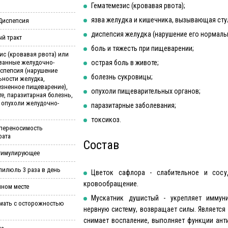
Гематемезис (кровавая рвота);
язва желудка и кишечника, вызывающая сту
 Диспепсия
диспепсия желудка (нарушение его нормаль
й тракт
боль и тяжесть при пищеварении;
ис (кровавая рвота) или
званные желудочно-
острая боль в животе;
спепсия (нарушение
болезнь сукровицы;
ьности желудка,
езненное пищеварение),
опухоли пищеварительных органов;
те, паразитарная болезнь,
 опухоли желудочно-
паразитарные заболевания;
токсикоз.
переносимость
рата
Состав
Стимулирующее
 пилюль 3 раза в день
Цветок сафлора - слабительное и сос
кровообращение.
мном месте
Мускатник душистый - укрепляет иммуни
мать с осторожностью
нервную систему, возвращает силы. Является
снимает воспаление, выполняет функции анти