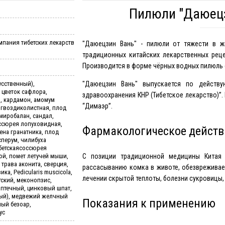
Пилюли "Даюецзи
пания тибетских лекарств
"Даюецзин Вань" - пилюли от тяжести в ж
традиционных китайских лекарственных рец
Производится в форме чёрных водных пилюль 
усственный),
"Даюецзин Вань" выпускается по действу
 цветок сафлора,
здравоохранения КНР (Тибетское лекарство)”.
, кардамон, амомум
“Димаэр”.
 гвоздиколистная, плод
миробалан, сандал,
ссюрея лопуховидная,
Фармакологическое действ
ена гранатника, плод
сперум, чилибуха
ибетскаясоссюрея
ой, помет летучей мыши,
С позиции традиционной медицины Китая 
трава аконита, сверция,
рассасыванию комка в животе, обезвреживает
ика, Pedicularis muscicola,
лечении скрытой теплоты, болезни сукровицы,
тский, меконопзис,
аптечный, цинковый шпат,
ный), медвежий желчный
Показания к применению
ный безоар,
ус