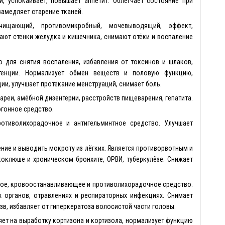
, успокаивает, повышает аппетит. Облегчает состояние при
замедляет старение тканей.
ищающий, противомикробный, мочевыводящий, эффект,
ают стенки желудка и кишечника, снимают отёки и воспаление
о для снятия воспаления, избавления от токсинов и шлаков,
отенции. Нормализует обмен веществ и половую функцию,
ии, улучшает протекание менструаций, снимает боль.
ареи, амёбной дизентерии, расстройств пищеварения, гепатита.
огонное средство.
ротиволихорадочное и антигельминтное средство. Улучшает
ние и выводить мокроту из лёгких. Является противорвотным и
оклюше и хроническом бронхите, ОРВИ, туберкулёзе. Снижает
ное, кровоостанавливающее и противолихорадочное средство.
 органов, отравлениях и респираторных инфекциях. Снимает
зв, избавляет от гиперкератоза волосистой части головы.
яет на выработку кортизона и кортизола, нормализует функцию