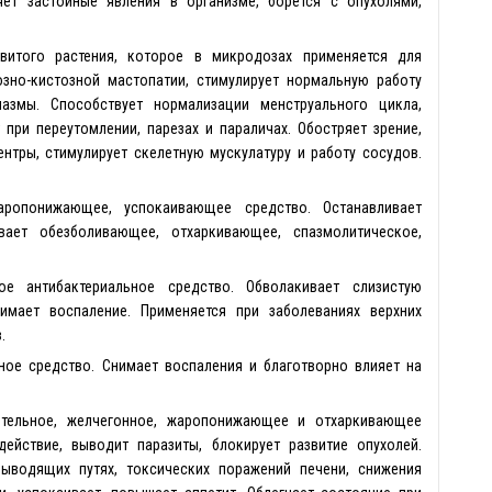
яет застойные явления в организме, борется с опухолями,
витого растения, которое в микродозах применяется для
зно-кистозной мастопатии, стимулирует нормальную работу
азмы. Способствует нормализации менструального цикла,
при переутомлении, парезах и параличах. Обостряет зрение,
нтры, стимулирует скелетную мускулатуру и работу сосудов.
аропонижающее, успокаивающее средство. Останавливает
вает обезболивающее, отхаркивающее, спазмолитическое,
е антибактериальное средство. Обволакивает слизистую
нимает воспаление. Применяется при заболеваниях верхних
.
ное средство. Снимает воспаления и благотворно влияет на
ительное, желчегонное, жаропонижающее и отхаркивающее
действие, выводит паразиты, блокирует развитие опухолей.
ыводящих путях, токсических поражений печени, снижения