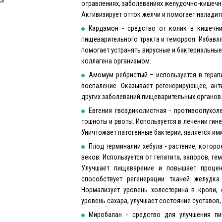
ка
отравлениях, заболеваниях желудочно-кишечно
Активизирует отток желчи и помогает наладит
Кардамон - средство от колик в кишечни
пищеварительного тракта и геморроя. Избавля
помогает устранять вирусные и бактериальные
коллагена организмом.
Амомум ребристый – используется в терап
воспаление. Оказывает регенерирующее, ант
других заболеваний пищеварительных органов
Евгения гвоздиколистная - противоопухол
тошноты и рвоты. Используется в лечении гине
Уничтожает патогенные бактерии, является и
Плод терминалии хебула
-
растение, которо
веков. Используется от гепатита, запоров, ге
Улучшает пищеварение и повышает процен
способствует регенерации тканей желудка
Нормализует уровень холестерина в крови, 
уровень сахара, улучшает состояние суставов,
Миробалан - средство для улучшения пи