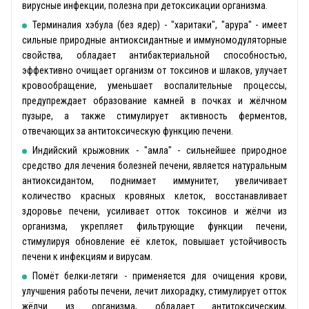
вирусные инфекции, полезна при детоксикации организма.
Терминалия хэбула (без ядер) - "харитаки", "арура" - имеет
сильные природные антиоксидантные и иммуномодуляторные
свойства, обладает антибактериальной способностью,
эффективно очищает организм от токсинов и шлаков, улучает
кровообращение, уменьшает воспалительные процессы,
предупреждает образование камней в почках и жёлчном
пузыре, а также стимулирует активность ферментов,
отвечающих за антитоксическую функцию печени.
Индийский крыжовник - "амла" - сильнейшее природное
средство для лечения болезней печени, является натуральным
антиоксидантом, поднимает иммунитет, увеличивает
количество красных кровяных клеток, восстанавливает
здоровье печени, усиливает отток токсинов и жёлчи из
организма, укрепляет фильтрующие функции печени,
стимулируя обновление её клеток, повышает устойчивость
печени к инфекциям и вирусам.
Помёт белки-летяги - применяется для очищения крови,
улучшения работы печени, лечит лихорадку, стимулирует отток
жёлчи из организма, обладает антитоксическим,