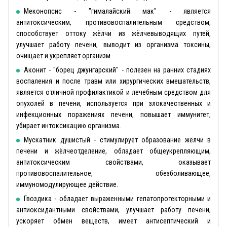
Меконопсис - "гималайский мак" - является
антитоксическим, противовоспалительным средством,
способствует оттоку жёлчи из жёлчевыводящих путей,
улучшает работу печени, выводит из организма токсины,
очищает и укрепляет организм.
Аконит - "борец джунгарский" - полезен на ранних стадиях
воспаления и после травм или хирургических вмешательств,
является отличной профилактикой и лечебным средством для
опухолей в печени, используется при злокачественных и
инфекционных поражениях печени, повышает иммунитет,
убирает интоксикацию организма.
Мускатник душистый - стимулирует образование жёлчи в
печени и жёлчеотделение, обладает общеукрепляющим,
антитоксическим свойствами, оказывает
противовоспалительное, обезболивающее,
иммуномодулирующее действие.
Гвоздика - обладает выраженными гепатопротекторными и
антиоксидантными свойствами, улучшает работу печени,
ускоряет обмен веществ, имеет антисептический и