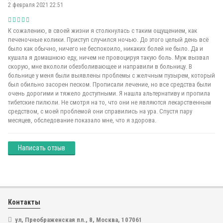
2 февраля 2021 22:51
К сожалению, в своей жизни я столкнулась с таким ощущением, как
печеночные колики. Приступ случился ночью. До этого целый день всё
было как обычно, ничего не беспокоило, никаких болей не было. Да и
кушала я домашнюю еду, ничем не провоцируя такую боль. Муж вызвал
скорую, мне вкололи обезболивающее и направили в больницу. В
больнице у меня были выявлены проблемы с желчным пузырем, который
был обильно засорен песком. Прописали лечение, но все средства были
очень дорогими и тяжело доступными. Я нашла альтернативу и пропила
тибетские пилюли. Не смотря на то, что они не являются лекарственным
средством, с моей проблемой они справились на ура. Спустя пару
месяцев, обследование показало мне, что я здорова.
Написать отзыв
Контакты
ул, Преображенская пл., 8, Москва, 107061