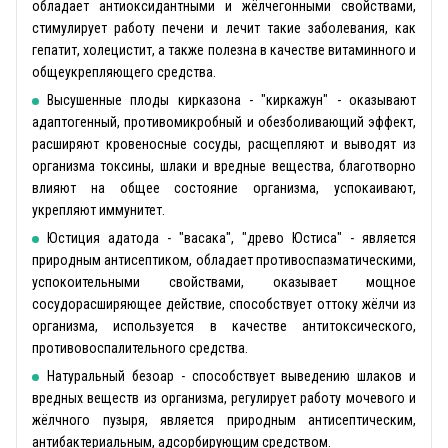
обладает антиоксидантными и жёлчегонными свойствами,
стимулирует работу печени и лечит такие заболевания, как
гепатит, холецистит, а также полезна в качестве витаминного и
общеукрепляющего средства.
Высушенные плоды кирказона - "киркажун" - оказывают
адаптогенный, противомикробный и обезболивающий эффект,
расширяют кровеносные сосуды, расщепляют и выводят из
организма токсины, шлаки и вредные вещества, благотворно
влияют на общее состояние организма, успокаивают,
укрепляют иммунитет.
Юстиция адатода - "васака", "древо Юстиса" - является
природным антисептиком, обладает противоспазматическими,
успокоительными свойствами, оказывает мощное
сосудорасширяющее действие, способствует оттоку жёлчи из
организма, используется в качестве антитоксического,
противовоспалительного средства.
Натуральный безоар - способствует выведению шлаков и
вредных веществ из организма, регулирует работу мочевого и
жёлчного пузыря, является природным антисептическим,
антибактериальным, адсорбирующим средством.