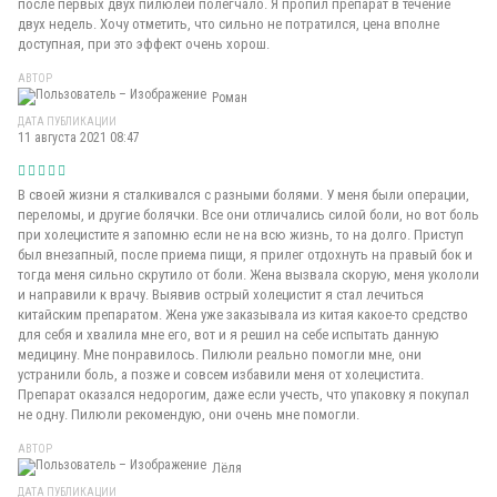
после первых двух пилюлей полегчало. Я пропил препарат в течение
двух недель. Хочу отметить, что сильно не потратился, цена вполне
доступная, при это эффект очень хорош.
АВТОР
Роман
ДАТА ПУБЛИКАЦИИ
11 августа 2021 08:47
В своей жизни я сталкивался с разными болями. У меня были операции,
переломы, и другие болячки. Все они отличались силой боли, но вот боль
при холецистите я запомню если не на всю жизнь, то на долго. Приступ
был внезапный, после приема пищи, я прилег отдохнуть на правый бок и
тогда меня сильно скрутило от боли. Жена вызвала скорую, меня укололи
и направили к врачу. Выявив острый холецистит я стал лечиться
китайским препаратом. Жена уже заказывала из китая какое-то средство
для себя и хвалила мне его, вот и я решил на себе испытать данную
медицину. Мне понравилось. Пилюли реально помогли мне, они
устранили боль, а позже и совсем избавили меня от холецистита.
Препарат оказался недорогим, даже если учесть, что упаковку я покупал
не одну. Пилюли рекомендую, они очень мне помогли.
АВТОР
Лёля
ДАТА ПУБЛИКАЦИИ