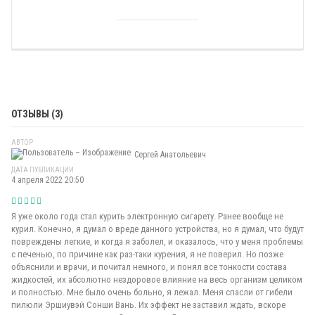
ОТЗЫВЫ (3)
АВТОР
Сергей Анатольевич
ДАТА ПУБЛИКАЦИИ
4 апреля 2022 20:50
Я уже около года стал курить электронную сигарету. Ранее вообще не
курил. Конечно, я думал о вреде данного устройства, но я думал, что будут
повреждены легкие, и когда я заболел, и оказалось, что у меня проблемы
с печенью, по причине как раз-таки курения, я не поверил. Но позже
объяснили и врачи, и почитал немного, и понял все тонкости состава
жидкостей, их абсолютно нездоровое влияние на весь организм целиком
и полностью. Мне было очень больно, я лежал. Меня спасли от гибели
пилюли Эршиувэй Сонши Вань. Их эффект не заставил ждать, вскоре