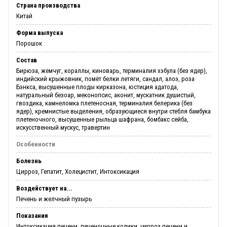
Страна производства
Китай
Форма выпуска
Порошок
Состав
Бирюза, жемчуг, кораллы, киноварь, терминалия хэбула (без ядер),
индийский крыжовник, помёт белки летяги, сандал, алоэ, роза
Бэнкса, высушенные плоды кирказона, юстиция адатода,
натуральный безоар, меконопсис, аконит, мускатник душистый,
гвоздика, камнеломка плетеносная, терминалия белерика (без
ядер), кремнистые выделения, образующиеся внутри стебля бамбука
плетеночного, высушенные рыльца шафрана, бомбакс сейба,
искусственный мускус, травертин
Особенности
Болезнь
Цирроз, Гепатит, Холецистит, Интоксикация
Воздействует на...
Печень и желчный пузырь
Показания
Интоксикация печени, печеночные колики, цирроз печени и