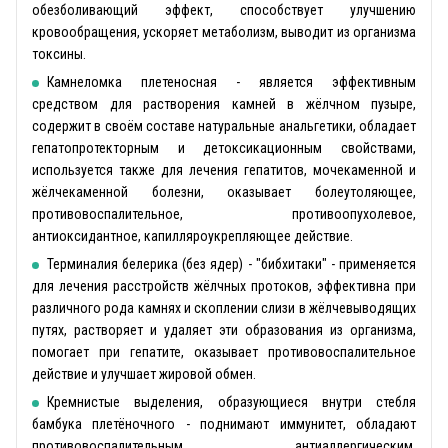
обезболивающий эффект, способствует улучшению
кровообращения, ускоряет метаболизм, выводит из организма
токсины.
Камнеломка плетеносная - является эффективным
средством для растворения камней в жёлчном пузыре,
содержит в своём составе натуральные анальгетики, обладает
гепатопротекторным и детоксикационным свойствами,
используется также для лечения гепатитов, мочекаменной и
жёлчекаменной болезни, оказывает болеутоляющее,
противовоспалительное, противоопухолевое,
антиоксидантное, капилляроукрепляющее действие.
Терминалия белерика (без ядер) - "бибхитаки" - применяется
для лечения расстройств жёлчных протоков, эффективна при
различного рода камнях и скоплении слизи в жёлчевыводящих
путях, растворяет и удаляет эти образования из организма,
помогает при гепатите, оказывает противовоспалительное
действие и улучшает жировой обмен.
Кремнистые выделения, образующиеся внутри стебля
бамбука плетёночного - поднимают иммунитет, обладают
противовоспалительным, антиаллергическим,