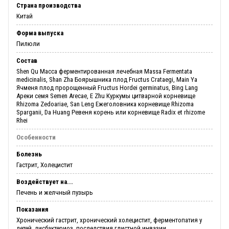
Страна производства
Китай
Форма выпуска
Пилюли
Состав
Shen Qu Масса ферментированная лечебная Massa Fermentata
medicinalis, Shan Zha Боярышника плод Fructus Crataegi, Main Ya
Ячменя плод пророщенный Fructus Hordei germinatus, Bing Lang
Ареки семя Semen Arecae, E Zhu Куркумы цитварной корневище
Rhizoma Zedoariae, San Leng Ежеголовника корневище Rhizoma
Sparganii, Da Huang Ревеня корень или корневище Radix et rhizome
Rhei
Особенности
Болезнь
Гастрит, Холецистит
Воздействует на...
Печень и желчный пузырь
Показания
Хронический гастрит, хронический холецистит, ферментопатия у
детей, дисбактериоз, последствия глистной инвазии