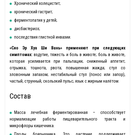
Хронический холецистит;
хронический гастрит;
ферментопатия у детей;
дисбактериоз;
последствия глистной инвазии.
«Сяо Эр Хуа Ши Вань» применяют при следующих
симптомах:
вздутие, тяжесть и боль в животе; боль в животе,
которая усиливается при пальпации; сниженный аппетит;
отрыжка; тошнота, рвота; повышенная жажда; стул со
зловонным запахом; нестабильный стул (понос или запор),
частый, струнный, скользкий пульс; язык с жирным налётом.
Состав
Масса лечебная ферментированная – способствует
нормализации работы пищеварительного тракта и
микрофлоры кишечника.
Плоды боярышника. Это растение поддерживает