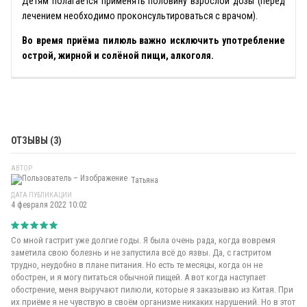
Детям полагается применять половину взрослой дозы (перед
лечением необходимо проконсультироваться с врачом).
Во время приёма пилюль важно исключить употребление
острой, жирной и солёной пищи, алкоголя.
ОТЗЫВЫ (3)
АВТОР
Татьяна
ДАТА ПУБЛИКАЦИИ
4 февраля 2022 10:02
Со мной гастрит уже долгие годы. Я была очень рада, когда вовремя
заметила свою болезнь и не запустила всё до язвы. Да, с гастритом
трудно, неудобно в плане питания. Но есть те месяцы, когда он не
обострен, и я могу питаться обычной пищей. А вот когда наступает
обострение, меня выручают пилюли, которые я заказываю из Китая. При
их приёме я не чувствую в своём организме никаких нарушений. Но в этот