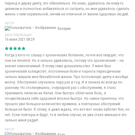
период я держу диету, это обязательно. Не знаю, удавалось ли кому-то
целиком и полностью избавляться от гастрита, но мне удавалось сделать
жизнь с ним нормальной, ничем не отличной от жизни здоровых людей.
АВТОР
Валерия
ДАТА ПУБЛИКАЦИИ
16 июня 2021 08:29
Когда у кого-то слышу о хронических болезнях, почти все твердят, что
они не лечятся. Но я сильно удивляюсь, потому что хронический – не
значит неизлечимый. Я этому сама доказательство. У меня был
хронический холецистит, постоянные боли и тошнота периодически
сильно мешали мне беззаботной жизни. Про постоянную диету я вообще
молчу. Обострения случались пару раз в год. И я лечила их всегда по-
разному. Но столкнувшись, очередной раз с обострением, я стала
принимать пилюли из Китая. Они быстро облегчили боль, я
почувствовала себя здоровой вполне быстро. Но самое приятное, что
прошло уже большое количество времени, а повторных обострений
больше не было. К слову, я даже ждала, что вот-вот снова заболит бок, но
нет. Если повторы и будут, то в любом случае, их уже стало меньше и это
сильно меня радует.
АВТОР
Катя