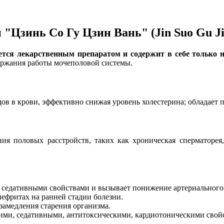
"Цзинь Со Гу Цзин Вань" (Jin Suo Gu J
ется лекарственным препаратом и содержит в себе только 
ержания работы мочеполовой системы.
идов в крови, эффективно снижая уровень холестерина; обладае
 половых расстройств, таких как хроническая сперматорея, 
, седативными свойствами и вызывает понижение артериального
нефритах на ранней стадии болезни.
замедления старения организма.
кими, седативными, антитоксическими, кардиотоническими свой