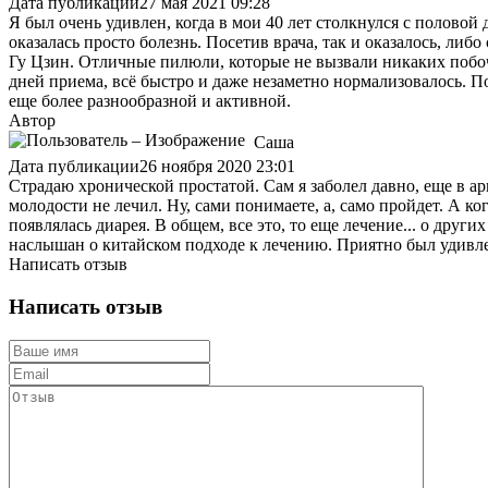
Дата публикации
27 мая 2021 09:28
Я был очень удивлен, когда в мои 40 лет столкнулся с половой 
оказалась просто болезнь. Посетив врача, так и оказалось, ли
Гу Цзин. Отличные пилюли, которые не вызвали никаких побочн
дней приема, всё быстро и даже незаметно нормализовалось. П
еще более разнообразной и активной.
Автор
Саша
Дата публикации
26 ноября 2020 23:01
Страдаю хронической простатой. Сам я заболел давно, еще в ар
молодости не лечил. Ну, сами понимаете, а, само пройдет. А ко
появлялась диарея. В общем, все это, то еще лечение... о друг
наслышан о китайском подходе к лечению. Приятно был удивл
Написать отзыв
Написать отзыв