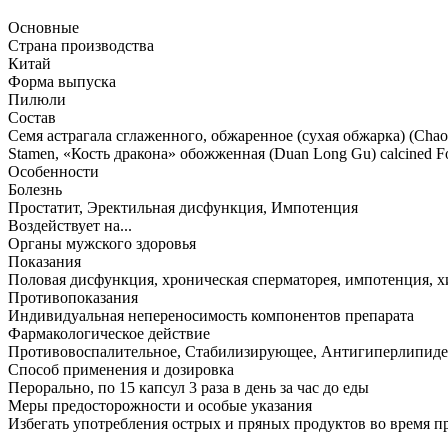
Основные
Страна производства
Китай
Форма выпуска
Пилюли
Состав
Семя астрагала сглаженного, обжаренное (сухая обжарка) (Chao S
Stamen, «Кость дракона» обожженная (Duan Long Gu) calcined Fo
Особенности
Болезнь
Простатит, Эректильная дисфункция, Импотенция
Воздействует на...
Органы мужского здоровья
Показания
Половая дисфункция, хроническая сперматорея, импотенция, х
Противопоказания
Индивидуальная непереносимость компонентов препарата
Фармакологическое действие
Противовоспалительное, Стабилизирующее, Антигиперлипиде
Способ применения и дозировка
Перорально, по 15 капсул 3 раза в день за час до еды
Меры предосторожности и особые указания
Избегать употребления острых и пряных продуктов во время п