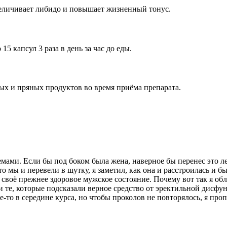
еличивает либидо и повышает жизненный тонус.
 капсул 3 раза в день за час до еды.
ых и пряных продуктов во время приёма препарата.
мами. Если бы под боком была жена, наверное бы перенес это лег
то мы и перевели в шутку, я заметил, как она и расстроилась и 
 своё прежнее здоровое мужское состояние. Почему вот так я об
и те, которые подсказали верное средство от эректильной дисф
-то в середине курса, но чтобы проколов не повторялось, я проп