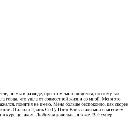
че, но мы в разводе, при этом часто видимся, поэтому так
была горда, что ушла от совместной жизни со мной. Меня это
лажался, понятия не имею. Меня больше беспокоило, как скорее
ункции. Пилюли Цзинь Со Гу Цзин Вань стали мои спасением.
ил курс целиком. Любимая довольна, я тоже. Всё супер.