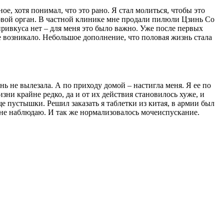
ое, хотя понимал, что это рано. Я стал молиться, чтобы это
оловой орган. В частной клинике мне продали пилюли Цзинь Со
ривкуса нет – для меня это было важно. Уже после первых
е возникало. Небольшое дополнение, что половая жизнь стала
ь не вылезала. А по приходу домой – настигла меня. Я ее по
изни крайне редко, да и от их действия становилось хуже, и
ще пустышки. Решил заказать я таблетки из китая, в армии был
е наблюдаю. И так же нормализовалось мочеиспускание.