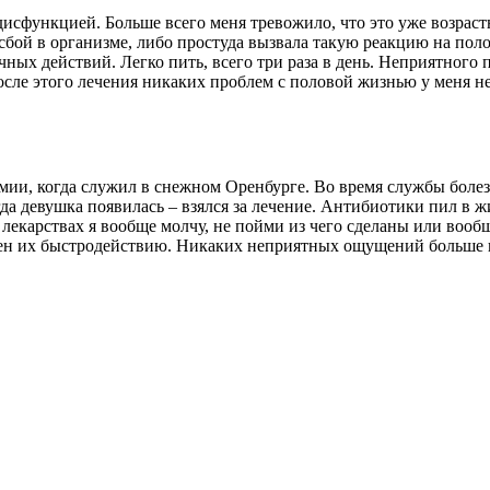
дисфункцией. Больше всего меня тревожило, что это уже возрастн
бо сбой в организме, либо простуда вызвала такую реакцию на п
ых действий. Легко пить, всего три раза в день. Неприятного п
осле этого лечения никаких проблем с половой жизнью у меня н
мии, когда служил в снежном Оренбурге. Во время службы болезн
гда девушка появилась – взялся за лечение. Антибиотики пил в ж
их лекарствах я вообще молчу, не пойми из чего сделаны или вооб
ен их быстродействию. Никаких неприятных ощущений больше н