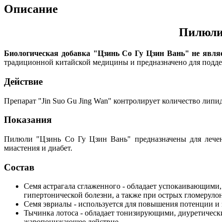
Описание
Пилюли 
Биологическая добавка "Цзинь Со Гу Цзин Вань" не явля
традиционной китайской медицины и предназначено для подд
Действие
Препарат "Jin Suo Gu Jing Wan" контролирует количество лип
Показания
Пилюли "Цзинь Со Гу Цзин Вань" предназначены для лечения
миастения и диабет.
Состав
Семя астрагала сглаженного - обладает успокаивающими
гипертонической болезни, а также при острых гломеруло
Семя эвриалы - используется для повышения потенции и 
Тычинка лотоса - обладает тонизирующими, диуретичес
жаропонижающее действие.