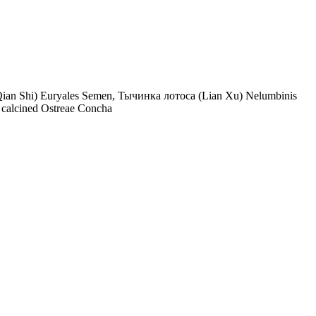
Qian Shi) Euryales Semen, Тычинка лотоса (Lian Xu) Nelumbinis
calcined Ostreae Concha