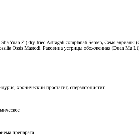
ha Yuan Zi) dry-fried Astragali complanati Semen, Семя эвриалы (
ssilia Ossis Mastodi, Раковина устрицы обожженная (Duan Mu Li) 
илурия, хронический простатит, сперматоцистит
мическое
риема препарата