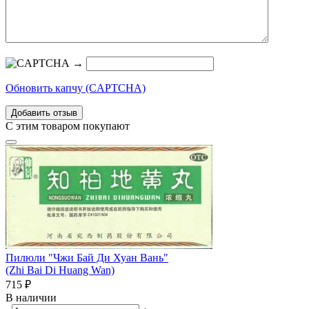
→
Обновить капчу (CAPTCHA)
С этим товаром покупают
Пилюли "Чжи Бай Ди Хуан Вань"
(Zhi Bai Di Huang Wan)
715
₽
В наличии