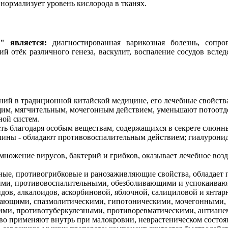
 нормализует уровень кислорода в тканях.
" является:
диагностированная варикозная болезнь, сопро
й отёк различного генеза, васкулит, воспаление сосудов всле
ий в традиционной китайской медицине, его лечебные свойств
м, мягчительным, мочегонным действием, уменьшают потоотде
ной систем.
ть благодаря особым веществам, содержащихся в секрете слюнны
лины - обладают противовоспалительным действием; гиалурон
ножение вирусов, бактерий и грибков, оказывает лечебное возде
ные, противогрибковые и ранозаживляющие свойства, обладает
ми, противовоспалительными, обезболивающими и успокаивающи
ов, алкалоидов, аскорбиновой, яблочной, салициловой и янтар
ивающими, спазмолитическими, гипотоническими, мочегонными,
ми, противотуберкулезными, противоревматическими, антиане
во применяют внутрь при малокровии, неврастеническом состоян