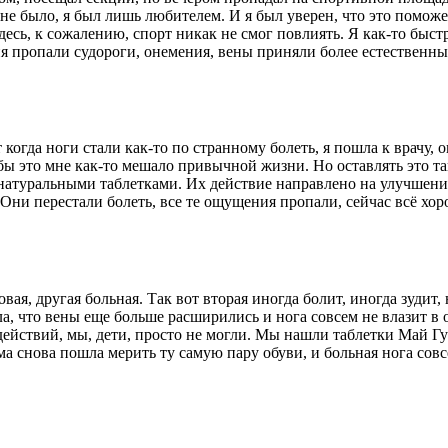
е было, я был лишь любителем. И я был уверен, что это поможет
 здесь, к сожалению, спорт никак не смог повлиять. Я как-то бы
я пропали судороги, онемения, вены приняли более естественный
гда ноги стали как-то по странному болеть, я пошла к врачу, он 
бы это мне как-то мешало привычной жизни. Но оставлять это та
 натуральными таблетками. Их действие направлено на улучшение
Они перестали болеть, все те ощущения пропали, сейчас всё хор
вая, другая больная. Так вот вторая иногда болит, иногда зудит,
а, что вены еще больше расширились и нога совсем не влазит в 
 действий, мы, дети, просто не могли. Мы нашли таблетки Май 
ма снова пошла мерить ту самую пару обуви, и больная нога совс