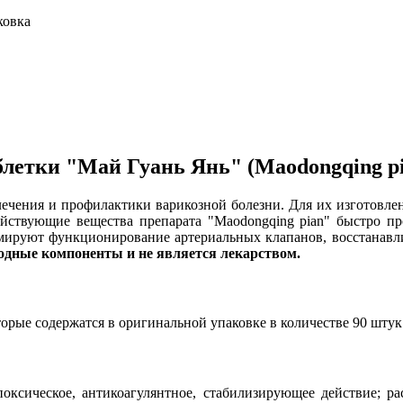
ковка
блетки "Май Гуань Янь" (Maodongqing pi
лечения и профилактики варикозной болезни. Для их изготовле
ействующие вещества препарата "Maodongqing pian" быстро пр
мируют функционирование артериальных клапанов, восстанавлив
одные компоненты и не является лекарством.
торые содержатся в оригинальной упаковке в количестве 90 штук
оксическое, антикоагулянтное, стабилизирующее действие; р