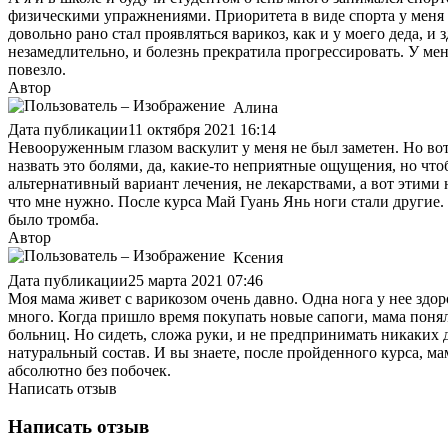
физическими упражнениями. Приоритета в виде спорта у меня н
довольно рано стал проявляться варикоз, как и у моего деда, и
незамедлительно, и болезнь прекратила прогрессировать. У мен
повезло.
Автор
Алина
Дата публикации
11 октября 2021 16:14
Невооруженным глазом васкулит у меня не был заметен. Но вот ко
назвать это болями, да, какие-то неприятные ощущения, но что
альтернативный вариант лечения, не лекарствами, а вот этими
что мне нужно. После курса Май Гуань Янь ноги стали другие. 
было тромба.
Автор
Ксения
Дата публикации
25 марта 2021 07:46
Моя мама живет с варикозом очень давно. Одна нога у нее здоро
много. Когда пришло время покупать новые сапоги, мама понял
больниц. Но сидеть, сложа руки, и не предпринимать никаких
натуральный состав. И вы знаете, после пройденного курса, ма
абсолютно без побочек.
Написать отзыв
Написать отзыв