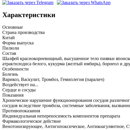
Характеристики
Основные
Страна производства
Китай
Форма выпуска
Пилюли
Состав
Шалфей краснокорневищный, высушенное тело пиявки японской,
атрактилодиса белого, кукурма (желтый имбирь), борнеол и д
Особенности
Болезнь
Варикоз, Васкулит, Тромбоз, Гемиплегия (паралич)
Воздействует на...
Сердце и сосуды
Показания
Хроническое нарушение функционирования сосудов различного г
сосудов вследствие тромбоза, системные заболевания, вызванн
Противопоказания
Индивидуальная непереносимость компонентов препарата
Фармакологическое действие
Венотонизирующее, Антигипоксическое, Антикоагулянтное, 