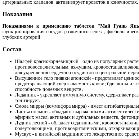
артериальных клапанов, активизирует кровоток в конечностях,
Показания
Показаниями к применению таблеток "Май Гуань Янь
функционирования сосудов различного генеза, флебологически
глубоких артерий.
Состав
Шалфей краснокорневищный - одно из популярных растен
противовоспалительным, вяжущим, кровоостанавливающи
для укрепления сердечно-сосудистой и центральной нерв
Высушенное тело пиявки японской - представляет ценнос
предотвращающий свёртываемость крови; бделлины и эг
способность полезных веществ.
Ладанник - укрепляет иммунную систему, сдерживает разм
тонизирует.
Смола мирры (коммифора мирра) - имеет антибактериаль
Листья полыни - обладают выраженными антисептически
эфирных масел, активных и дубильных веществ, фитонцид
Дудник лесной - обладает седативными, кровоостанавл
болеутоляющими, противоаритмическими, отхаркивающи
Мускус - в китайской медицине это лекарственное средст