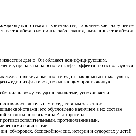
вождающаяся отёками конечностей, хроническое нарушение
дствие тромбоза, системные заболевания, вызванные тромбозом
а известны давно. Он обладает дезинфицирующим,
ление; препараты на основе шалфея эффективно используются
х желёз пиявки, а именно: гирудин - мощный антикоагулянт,
идаза - один из факторов, повышающих проникающую
йствие на кожу, сосуды и слизистые, успокаивает и
 противовоспалительным и седативным эффектом.
ми свойствами; это обусловлено наличием в их составе
ной кислоты, провитамина А и каротина.
 противовоспалительными, противоязвенными,
мическими свойствами.
ии, обмороках, беспокойном сне, истерии и судорогах у детей,