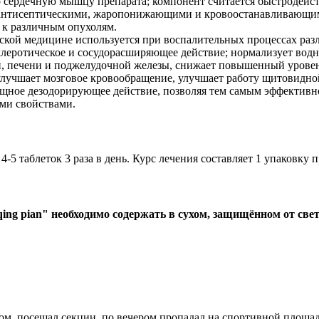
о сердечную мышцу препарата; компонент считается быстродейс
, антисептическими, жаропонижающими и кровоостанавливающи
 к различным опухолям.
йской медицине используется при воспалительных процессах ра
клеротическое и сосудорасширяющее действие; нормализует вод
и, печени и поджелудочной железы, снижает повышенный уровень
улучшает мозговое кровообращение, улучшает работу щитовидно
мощное дезодорирующее действие, позволяя тем самым эффективн
ми свойствами.
-5 таблеток 3 раза в день. Курс лечения составляет 1 упаковку п
ng pian" необходимо содержать в сухом, защищённом от свет
том, посещал секции, по вечером пропадал на спортивной площад