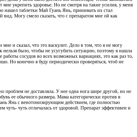
 мне укрепить здоровье. Но не смотря на такие усилия, у меня
стро нашел таблетки Май Гуань Янь, принимать их стал
 вид. Могу смело сказать, что с препаратом мне ой как
мне и сказал, что это васкулит. Дело в том, что я не могу
к нельзя было, чтобы не усугубить ситуацию, поэтому я нашла
 работы сосудов во всех возможных вариациях, это как раз то,
ошо. Но конечно я буду периодически проверяться, чтоб не
 но проблем не доставляла. У нее одна нога шире другой, но не
обувь ее обычного размера. Мама категорически против в
Гуань Янь с венотонизирующим действием, где полностью
ем чуть- чуть отличалась от здоровой. Препарат эффективен и