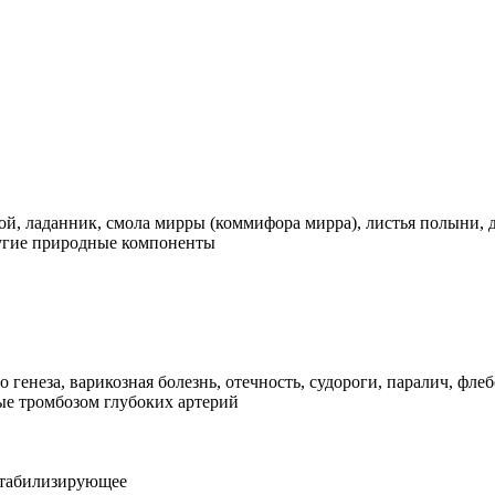
 ладанник, смола мирры (коммифора мирра), листья полыни, ду
ругие природные компоненты
енеза, варикозная болезнь, отечность, судороги, паралич, флеб
ые тромбозом глубоких артерий
Стабилизирующее