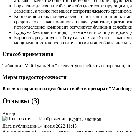
а также в качестве общетонизирующего и тонизирующег
Бархатное дерево китайское - обладает тонизирующими
давление, а также повышает сопротивляемость организма
Корневище атрактилодеса белого - в традиционной кита
средства; оказывает мощное антикоагулянтное, противос
потоотделение; компонент регулирует функции селезёнк
Куркума (жёлтый имбирь) - разжижает и очищает кровь, 
Борнеол - регулирует работу сальных желёз, оказывает 
мощными противовоспалительными и антибактериальны
Способ применения
Таблетки "Май Гуань Янь" следует употреблять перорально, по 4
Меры предосторожности
В целях сохранности целебных свойств препарат "Maodongqi
Отзывы (3)
Автор
Юрий Задойнов
Дата публикации
14 июня 2022 11:45
А я и в школе и будучи студентом очень много занимался спор