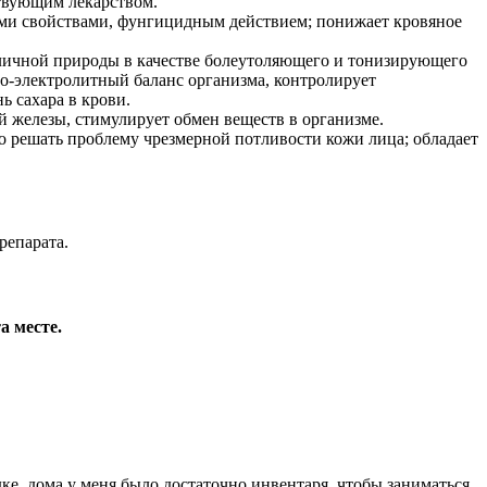
твующим лекарством.
ми свойствами, фунгицидным действием; понижает кровяное
зличной природы в качестве болеутоляющего и тонизирующего
но-электролитный баланс организма, контролирует
 сахара в крови.
й железы, стимулирует обмен веществ в организме.
о решать проблему чрезмерной потливости кожи лица; обладает
репарата.
а месте.
ке, дома у меня было достаточно инвентаря, чтобы заниматься