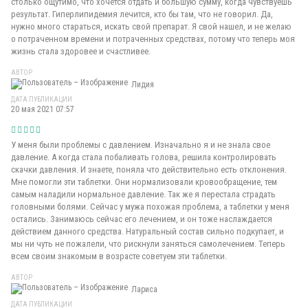
столько ощутимо, что хочется отдать и большую сумму, когда чувствуешь
результат. Гиперлипидемия лечится, кто бы там, что не говорил. Да,
нужно много стараться, искать свой препарат. Я свой нашел, и не желаю
о потраченном времени и потраченных средствах, потому что теперь моя
жизнь стала здоровее и счастливее.
АВТОР
Лидия
ДАТА ПУБЛИКАЦИИ
20 мая 2021 07:57
У меня были проблемы с давлением. Изначально я и не знала свое
давление. А когда стала побаливать голова, решила контролировать
скачки давления. И знаете, поняла что действительно есть отклонения.
Мне помогли эти таблетки. Они нормализовали кровообращение, тем
самым наладили нормальное давление. Так же я перестала страдать
головными болями. Сейчас у мужа похожая проблема, а таблетки у меня
остались. Занимаюсь сейчас его лечением, и он тоже наслаждается
действием данного средства. Натуральный состав сильно подкупает, и
мы ни чуть не пожалели, что рискнули заняться самолечением. Теперь
всем своим знакомым в возрасте советуем эти таблетки.
АВТОР
Лариса
ДАТА ПУБЛИКАЦИИ