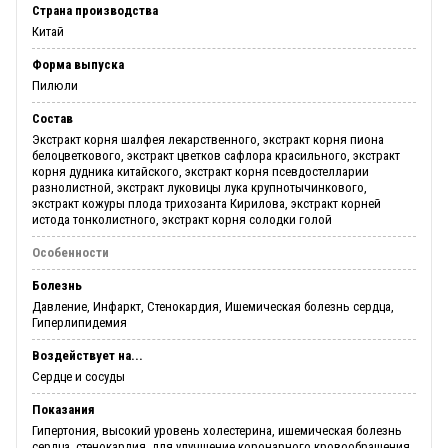
Страна производства
Китай
Форма выпуска
Пилюли
Состав
Экстракт корня шалфея лекарственного, экстракт корня пиона
белоцветкового, экстракт цветков сафлора красильного, экстракт
корня дудника китайского, экстракт корня псевдостелларии
разнолистной, экстракт луковицы лука крупнотычинкового,
экстракт кожуры плода трихозанта Кирилова, экстракт корней
истода тонколистного, экстракт корня солодки голой
Особенности
Болезнь
Давление, Инфаркт, Стенокардия, Ишемическая болезнь сердца,
Гиперлипидемия
Воздействует на...
Сердце и сосуды
Показания
Гипертония, высокий уровень холестерина, ишемическая болезнь
сердца, стенокардия, для улучшение коронарного кровообращения,