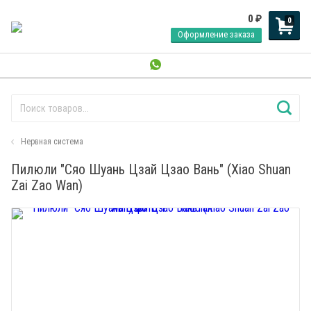
0
₽
0
Оформление заказа
Нервная система
Пилюли "Сяо Шуань Цзай Цзао Вань" (Xiao Shuan
Zai Zao Wan)