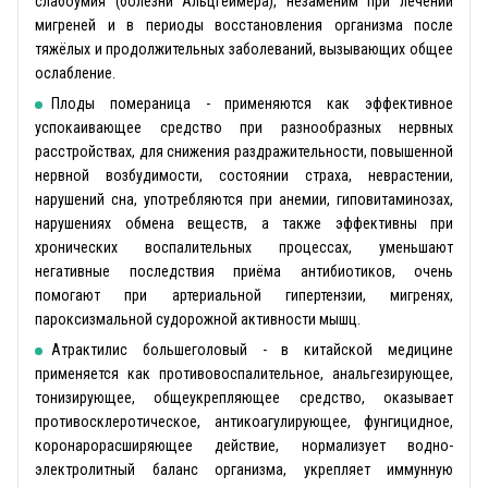
слабоумия (болезни Альцгеймера), незаменим при лечении
мигреней и в периоды восстановления организма после
тяжёлых и продолжительных заболеваний, вызывающих общее
ослабление.
Плоды помераница - применяются как эффективное
успокаивающее средство при разнообразных нервных
расстройствах, для снижения раздражительности, повышенной
нервной возбудимости, состоянии страха, неврастении,
нарушений сна, употребляются при анемии, гиповитаминозах,
нарушениях обмена веществ, а также эффективны при
хронических воспалительных процессах, уменьшают
негативные последствия приёма антибиотиков, очень
помогают при артериальной гипертензии, мигренях,
пароксизмальной судорожной активности мышц.
Атрактилис большеголовый - в китайской медицине
применяется как противовоспалительное, анальгезирующее,
тонизирующее, общеукрепляющее средство, оказывает
противосклеротическое, антикоагулирующее, фунгицидное,
коронарорасширяющее действие, нормализует водно-
электролитный баланс организма, укрепляет иммунную