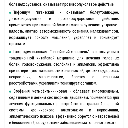
болезнях суставов, оказывает противоопухолевое действие.
Тифониум гигантский - оказывает болеутоляющее,
детоксицирующее и противосудорожное действие,
применяется при головной боли и головокружениях, устраняет
вялость, апатию, заторможенность сознания, налаживает сон,
нормализует ясность мышления, укрепляет и тонизирует
организм.
Гастродия высокая - "нанайский женьшень" - используется в
традиционной китайской медицине для лечения головных
болей, головокружения, столбняка и эпилепсии, эффективна
при потере чувствительности конечностей, детских судорогах,
неврастении, мионевралгии, борется с нервными
расстройствами, укрепляет и тонизирует организм.
Стефания четырёхтычинковая - обладает гипотензивным,
седативным и лёгким снотворным действием, применяется для
лечения функциональных расстройств центральной нервной
системы, хронического алкоголизма и наркомании,
эпилептического психоза, эффективно борется с неврастенией
и бессонницей, сосудистыми заболеваниями головного мозга.