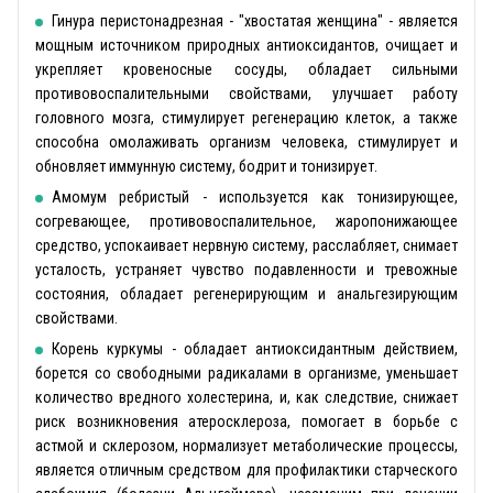
Гинура перистонадрезная - "хвостатая женщина" - является
мощным источником природных антиоксидантов, очищает и
укрепляет кровеносные сосуды, обладает сильными
противовоспалительными свойствами, улучшает работу
головного мозга, стимулирует регенерацию клеток, а также
способна омолаживать организм человека, стимулирует и
обновляет иммунную систему, бодрит и тонизирует.
Амомум ребристый - используется как тонизирующее,
согревающее, противовоспалительное, жаропонижающее
средство, успокаивает нервную систему, расслабляет, снимает
усталость, устраняет чувство подавленности и тревожные
состояния, обладает регенерирующим и анальгезирующим
свойствами.
Корень куркумы - обладает антиоксидантным действием,
борется со свободными радикалами в организме, уменьшает
количество вредного холестерина, и, как следствие, снижает
риск возникновения атеросклероза, помогает в борьбе с
астмой и склерозом, нормализует метаболические процессы,
является отличным средством для профилактики старческого