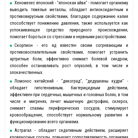
Хеномелес японский - "японская айва" - помогает организму
выводить тяжёлые металлы, обладает антиоксидантным и
противовирусным свойствами, благодаря содержанию калия
способствует понижению давления, также используется как
успокаивающее средство природного происхождения,
помогает бороться со стрессами и нервными расстройствами.
Скорпион - его яд известен своим согревающим и
противовоспалительным свойствами, помогает устранить
артритные боли, эффективно снимает болевой синдром,
способен останавливать рост опухолей, в том числе и
злокачественных.
Ломонос китайский - "дикоград", "дедушкины кудри" -
обладает гипотензивным, бактерицидным действием,
эффективен при сердечных, мышечных и головных болях, в том
числе и мигренях, лечит мышечную дистрофию, склероз,
снимает спазмы периферических сосудов, стимулирует
кровообращение, способствует нормальному развитию и
функционированию всего организма.
Астрагал - обладает седативным действием, расширяет
кровеносные сосуды, повышает сопротивляемость организма