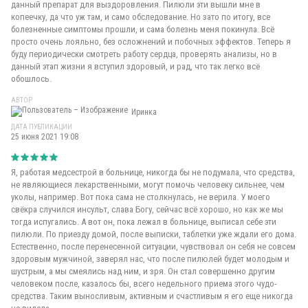
данный препарат для выздоровления. Пилюли эти вышли мне в
копеечку, да что уж там, и само обследование. Но зато по итогу, все
болезненные симптомы прошли, и сама болезнь меня покинула. Всё
просто очень лояльно, без осложнений и побочных эффектов. Теперь я
буду периодически смотреть работу сердца, проверять анализы, но в
данный этап жизни я вступил здоровый, и рад, что так легко всё
обошлось.
АВТОР
Иринка
ДАТА ПУБЛИКАЦИИ
25 июня 2021 19:08
Я, работая медсестрой в больнице, никогда бы не подумала, что средства,
не являющиеся лекарственными, могут помочь человеку сильнее, чем
уколы, например. Вот пока сама не столкнулась, не верила. У моего
свёкра случился инсульт, слава Богу, сейчас всё хорошо, но как же мы
тогда испугались. А вот он, пока лежал в больнице, выписал себе эти
пилюли. По приезду домой, после выписки, таблетки уже ждали его дома.
Естественно, после перенесенной ситуации, чувствовал он себя не совсем
здоровым мужчиной, заверял нас, что после пилюлей будет молодым и
шустрым, а мы смеялись над ним, и зря. Он стал совершенно другим
человеком после, казалось бы, всего недельного приема этого чудо-
средства. Таким выносливым, активным и счастливым я его еще никогда