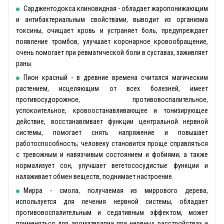
Сарджентодокса клиновидная - обладает жаропонижающим
и антибактериальным свойствами, выводит из организма
токсины, очищает кровь и устраняет боль, предупреждает
появление тромбов, улучшает коронарное кровообращение,
очень помогает при ревматической боли в суставах, заживляет
раны.
Пион красный - в древние времена считался магическим
растением, исцеляющим от всех болезней, имеет
противосудорожное, противовоспалительное,
успокоительное, кровоостанавливающее и тонизирующее
действие, восстанавливает функции центральной нервной
системы, помогает снять напряжение и повышает
работоспособность; человеку становится проще справляться
с тревожным и навязчивым состоянием и фобиями; а также
нормализует сон, улучшает вегетососудистые функции и
налаживает обмен веществ, поднимает настроение.
Мирра - смола, получаемая из миррового дерева,
используется для лечения нервной системы, обладает
противовоспалительным и седативным эффектом, может
применяться для ароматерапии при нервных расстройствах и