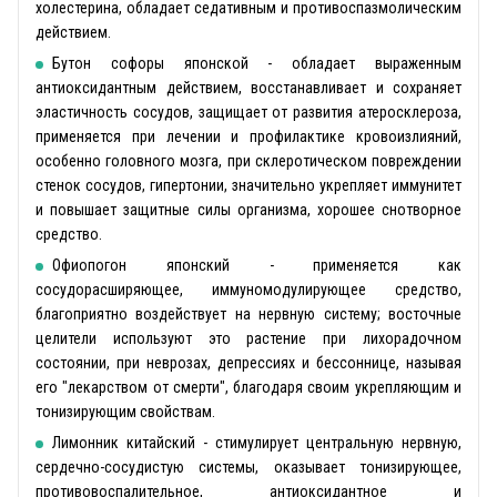
холестерина, обладает седативным и противоспазмолическим
действием.
Бутон софоры японской - обладает выраженным
антиоксидантным действием, восстанавливает и сохраняет
эластичность сосудов, защищает от развития атеросклероза,
применяется при лечении и профилактике кровоизлияний,
особенно головного мозга, при склеротическом повреждении
стенок сосудов, гипертонии, значительно укрепляет иммунитет
и повышает защитные силы организма, хорошее снотворное
средство.
Офиопогон японский - применяется как
сосудорасширяющее, иммуномодулирующее средство,
благоприятно воздействует на нервную систему; восточные
целители используют это растение при лихорадочном
состоянии, при неврозах, депрессиях и бессоннице, называя
его "лекарством от смерти", благодаря своим укрепляющим и
тонизирующим свойствам.
Лимонник китайский - стимулирует центральную нервную,
сердечно-сосудистую системы, оказывает тонизирующее,
противовоспалительное, антиоксидантное и