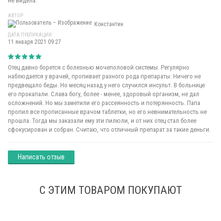
не видела.
АВТОР
Константин
ДАТА ПУБЛИКАЦИИ
11 января 2021 09:27
Отец давно борется с болезнью мочеполовой системы. Регулярно
наблюдается у врачей, пропивает разного рода препараты. Ничего не
предвещало беды. Но месяц назад у него случился инсульт. В больнице
его прокапали. Слава богу, более - менее, здоровый организм, не дал
осложнений. Но мы заметили его рассеянность и потерянность. Папа
пропил все прописанные врачом таблетки, но его невнимательность не
прошла. Тогда мы заказали ему эти пилюли, и от них отец стал более
сфокусирован и собран. Считаю, что отличный препарат за такие деньги.
Написать отзыв
С ЭТИМ ТОВАРОМ ПОКУПАЮТ