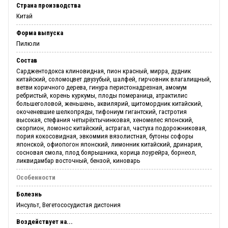
Страна производства
Китай
Форма выпуска
Пилюли
Состав
Сарджентодокса клиновидная, пион красный, мирра, дудник
китайский, соломоцвет двузубый, шалфей, гирчовник влагалищный,
ветви коричного дерева, гинура перистонадрезная, амомум
ребристый, корень куркумы, плоды помераница, атрактилис
большеголовой, женьшень, аквилярий, щитомордник китайский,
окоченевшие шелкопряды, тифониум гигантский, гастротия
высокая, стефания четырёхтычинковая, хеномелес японский,
скорпион, ломонос китайский, астрагал, частуха подорожниковая,
пория кокосовидная, эвкоммия вязолистная, бутоны софоры
японской, офиопогон японский, лимонник китайский, дринария,
сосновая смола, плод боярышника, корица лоурейра, борнеол,
ликвидамбар восточный, бензой, киноварь
Особенности
Болезнь
Инсульт, Вегетососудистая дистония
Воздействует на...