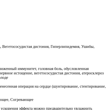
ь, Вегетососудистая дистония, Гиперлипидемия, Ушибы,
ниженный иммунитет, головная боль, обусловленная
ервное истощение, вегетососудистая дистония, атеросклероз
олоде
енесенная операция на сердце (шунтирование, стентирование,
ющее, Согревающее
ля ускорения эффекта можно предварительно увлажнить