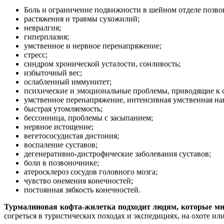
Боль и ограничение подвижности в шейном отделе позво
растяжения и травмы сухожилий;
невралгия;
гиперплазия;
умственное и нервное перенапряжение;
стресс;
синдром хронической усталости, сонливость;
избыточный вес;
ослабленный иммунитет;
психические и эмоциональные проблемы, приводящие к 
умственное перенапряжение, интенсивная умственная наг
быстрая утомляемость;
бессонница, проблемы с засыпанием;
нервное истощение;
вегетососудистая дистония;
воспаление суставов;
дегенеративно-дистрофические заболевания суставов;
боли в позвоночнике;
атеросклероз сосудов головного мозга;
чувство онемения конечностей;
постоянная зябкость конечностей.
Турмалиновая кофта-жилетка подходит людям, которые мно
согреться в туристических походах и экспедициях, на охоте ил