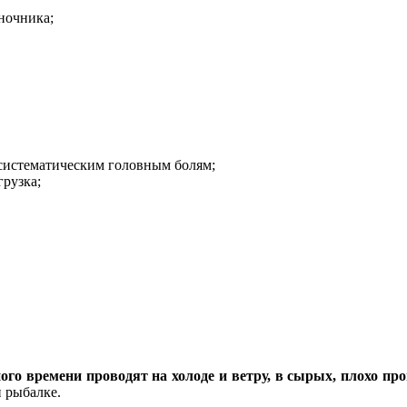
ночника;
систематическим головным болям;
рузка;
го времени проводят на холоде и ветру, в сырых, плохо пр
и рыбалке.