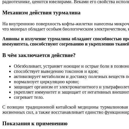
радиотехнике, ценится ювелирами. Веками его свойства испол
Механизм действия турмалина
На внутреннюю поверхность кофты-жилетки нанесены микроча
что минерал обладает особым биологическим электричеством, 
Анионы и излучение турмалина обладают способностью про
иммунитета, способствуют согреванию и укреплению тканей
В чём заключается действие?
Обезболивает, устраняет ноющие и острые боли в позвоно
способствует выведению токсинов и ядов;
активизирует метаболизм и доставку полезных веществ п
нормализует циркуляцию крови;
защищает организм от электромагнитного и ультрафиолет
укрепляет иммунитет и защищает от негативных внешних
согревает тело.
С позиции традиционной китайской медицины турмалиновая к
жизненных сил, а также восстанавливает единство функциониро
Показания к применению