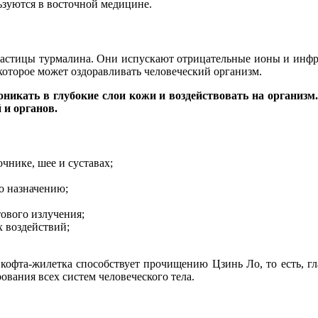
ьзуются в восточной медицине.
стицы турмалина. Они испускают отрицательные ионы и инфракр
которое может оздоравливать человеческий организм.
никать в глубокие слои кожи и воздействовать на организм
 и органов.
чнике, шее и суставах;
о назначению;
ового излучения;
 воздействий;
офта-жилетка способствует прочищению Цзинь Ло, то есть, гл
вания всех систем человеческого тела.