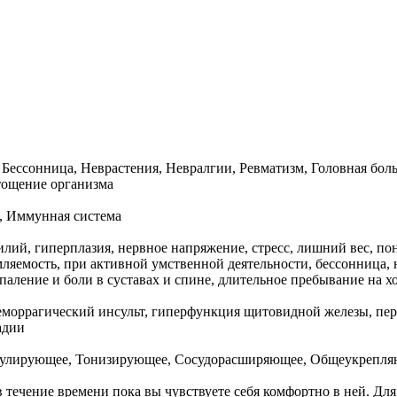
Бессонница, Неврастения, Невралгии, Ревматизм, Головная бол
тощение организма
т, Иммунная система
ий, гиперплазия, нервное напряжение, стресс, лишний вес, по
яемость, при активной умственной деятельности, бессонница, н
спаление и боли в суставах и спине, длительное пребывание на х
еморрагический инсульт, гиперфункция щитовидной железы, пер
адии
улирующее, Тонизирующее, Сосудорасширяющее, Общеукрепля
 в течение времени пока вы чувствуете себя комфортно в ней. Д