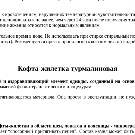
 к кровотечениям, нарушениях температурной чувствительности,
спользоваться не ранее, чем через 24 часа после получения тра
ение жжения относятся к нормальным явлениям
тельное время в воде. Не использовать при стирке стиральный п
минут). Рекомендуется просто прополоскать костюм чистой водой
Кофта-жилетка турмалиновая
 и оздоравливающий элемент одежды, созданный на основ
заменой физиотерапевтическим процедурам.
стягивающегося материала. Она проста в эксплуатации, не нуж
офты-жилетки в области шеи, лопаток и поясницы - микрогр
ачает “способный притягивать пепел”. Состав камня может быть