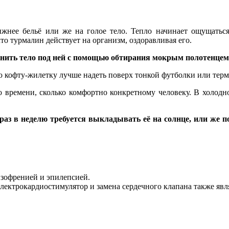
ижнее бельё или же на голое тело. Тепло начинает ощущатьс
что турмалин действует на организм, оздоравливая его.
жнить тело под ней с помощью обтирания мокрым полотенцем
ю кофту-жилетку лучше надеть поверх тонкой футболки или терм
времени, сколько комфортно конкретному человеку. В холодно
 раз в неделю требуется выкладывать её на солнце, или же
зофренией и эпилепсией.
лектрокардиостимулятор и замена сердечного клапана также яв