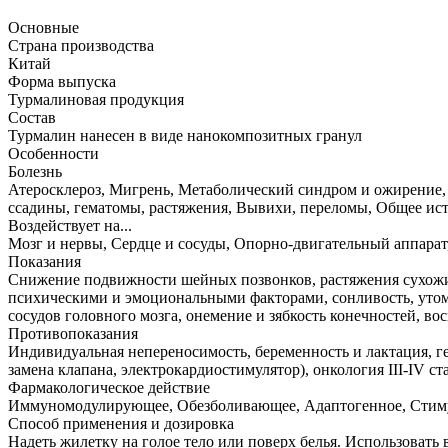
Основные
Страна производства
Китай
Форма выпуска
Турмалиновая продукция
Состав
Турмалин нанесен в виде нанокомпозитных гранул
Особенности
Болезнь
Атеросклероз, Мигрень, Метаболический синдром и ожирение, 
ссадины, гематомы, растяжения, Вывихи, переломы, Общее ис
Воздействует на...
Мозг и нервы, Сердце и сосуды, Опорно-двигательный аппара
Показания
Снижение подвижности шейных позвонков, растяжения сухожил
психическими и эмоциональными факторами, сонливость, утомл
сосудов головного мозга, онемение и зябкость конечностей, во
Противопоказания
Индивидуальная непереносимость, беременность и лактация, г
замена клапана, электрокардиостимулятор), онкология III-IV ст
Фармакологическое действие
Иммуномодулирующее, Обезболивающее, Адаптогенное, Стим
Способ применения и дозировка
Надеть жилетку на голое тело или поверх белья. Использовать